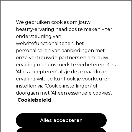
Klaar om je aan te melden voor
-15 %
? Word lid van
Pro-Duo Prestige
en gebruik
RET15
op je eerste aankoop.
*Voorw. van toep.
We gebruiken cookies om jouw
Aanmelden
beauty‑ervaring naadloos te maken – ter
ondersteuning van
Merken
Deals
Haar
Elektra
Beauty
Salon interieur
websitefunctionaliteiten, het
Volgende dag geleverd*
personaliseren van aanbiedingen met
Na verzending, maandag t/m vrijdag
onze vertrouwde partners en om jouw
ervaring met ons merk te verbeteren. Kies
Sibel
‘Alles accepteren’ als je deze naadloze
ervaring wilt. Je kunt ook je voorkeuren
Sibel Best Grips Metaal Golvend Mat 50mm
250st. Bruin
instellen via ‘Cookie‑instellingen’ of
doorgaan met ‘Alleen essentiële cookies’.
(
0
)
Cookiebeleid
15,79 €
Alles accepteren
PROMOTIE