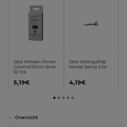
A
H
L
Sibel Metalen Pinnen
Sibel Watergolfclip
Golvend 50mm Bruin
Metaal 1benig 20st
50 Stk
5,19€
4,19€
Overzicht