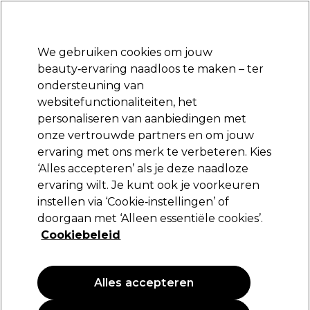
Klaar om je aan te melden voor
-15 %
? Word lid van
Pro-Duo Prestige
en gebruik
RET15
op je eerste aankoop.
*Voorw. van toep.
We gebruiken cookies om jouw
Aanmelden
beauty‑ervaring naadloos te maken – ter
ondersteuning van
Merken
Deals
Haar
Elektra
Beauty
Salon interieur
websitefunctionaliteiten, het
Volgende dag geleverd*
personaliseren van aanbiedingen met
Na verzending, maandag t/m vrijdag
onze vertrouwde partners en om jouw
ervaring met ons merk te verbeteren. Kies
Sibel
‘Alles accepteren’ als je deze naadloze
ervaring wilt. Je kunt ook je voorkeuren
Sibel Metaalspelden Single x100
instellen via ‘Cookie‑instellingen’ of
(
0
)
doorgaan met ‘Alleen essentiële cookies’.
13,89 €
Cookiebeleid
PROMOTIE
Alles accepteren