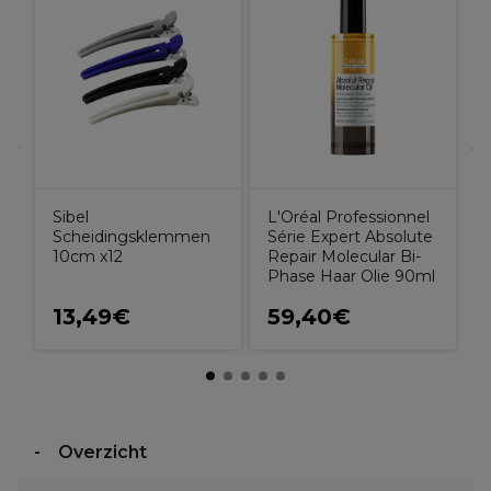
a
W
P
e
1
Sibel
L'Oréal Professionnel
Scheidingsklemmen
Série Expert Absolute
10cm x12
Repair Molecular Bi-
Phase Haar Olie 90ml
13,49€
59,40€
Overzicht