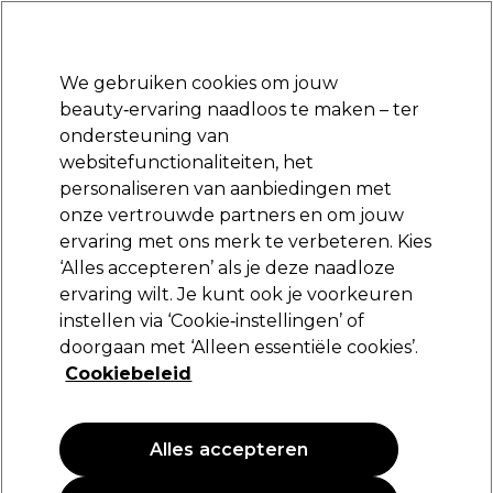
Klaar om je aan te melden voor
-15 %
? Word lid van
Pro-Duo Prestige
en gebruik
RET15
op je eerste aankoop.
*Voorw. van toep.
We gebruiken cookies om jouw
Aanmelden
beauty‑ervaring naadloos te maken – ter
ondersteuning van
Merken
Deals
Haar
Elektra
Beauty
Salon interieur
websitefunctionaliteiten, het
Volgende dag geleverd*
personaliseren van aanbiedingen met
Na verzending, maandag t/m vrijdag
onze vertrouwde partners en om jouw
ervaring met ons merk te verbeteren. Kies
Sibel
‘Alles accepteren’ als je deze naadloze
ervaring wilt. Je kunt ook je voorkeuren
Sibel Scheidingsklemmen Carbon-Alu 10cm
Zwart 6 Stk.
instellen via ‘Cookie‑instellingen’ of
doorgaan met ‘Alleen essentiële cookies’.
(
1
)
Cookiebeleid
8,99 €
Alles accepteren
PROMOTIE