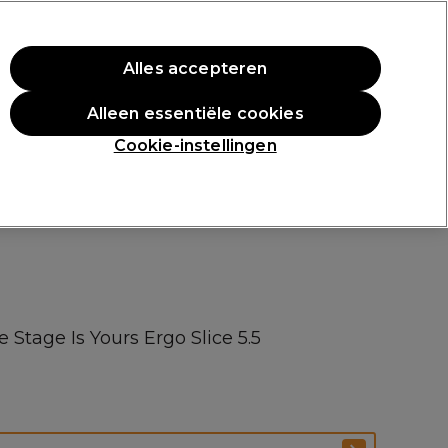
rste aankoop.
*Voorw. van toep.
Alles accepteren
Aanmelden
Alleen essentiële cookies
n
Inspiratie
Professionele Awards
Cookie-instellingen
 Stage Is Yours Ergo Slice 5.5