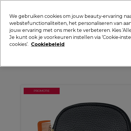
Klaar om je aan te melden voor
We gebruiken cookies om jouw beauty‑ervaring naa
websitefunctionaliteiten, het personaliseren van 
jouw ervaring met ons merk te verbeteren. Kies ‘Alle
Merken
Deals
Haar
Elektra
Je kunt ook je voorkeuren instellen via ‘Cookie‑inst
cookies’.
Cookiebeleid
Volgende dag geleverd*
Na verzending, maandag t/m vrijdag
PROMOTIE