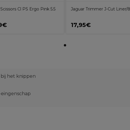
Scissors Cl PS Ergo Pink 5.5
Jaguar Trimmer J-Cut Liner/
9€
17,95€
 bij het knippen
ce-eingenschap