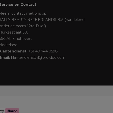
Service en Contact
Neem contact met ons op
SALLY BEAUTY NETHERLANDS B.V. (handelend
onder de naam “Pro-Duo”)
Hurksestraat 60,
5652AL Eindhoven,
Nederland
Klantendienst:
+31 40 744 0598
Email:
klantendienst.nl@pro-duo.com