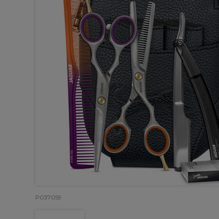
P037059