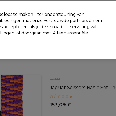
-15 %
? Word lid van
Pro-Duo Prestige
en gebruik
RET15
op je ee
dloos te maken – ter ondersteuning van
aanbiedingen met onze vertrouwde partners en om
Zoeken
s accepteren’ als je deze naadloze ervaring wilt.
Beauty
Salon interieur
Mannen
Vegan
Nieuwe producte
ellingen’ of doorgaan met ‘Alleen essentiële
Gratis Retourneren
Gratis bezorging vanaf slechts €40
Haar
Kappersscharen
Schaar
Jaguar
Jaguar Scissors Basic Set The
(
0
)
153,09 €