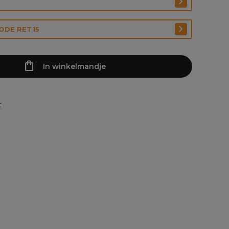
CODE RET15
In winkelmandje
t