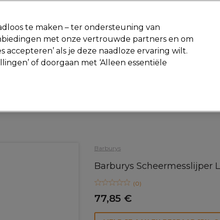
-15 %
? Word lid van
Pro-Duo Prestige
en gebruik
RET15
op je ee
dloos te maken – ter ondersteuning van
aanbiedingen met onze vertrouwde partners en om
Zoeken
s accepteren’ als je deze naadloze ervaring wilt.
Beauty
Salon interieur
Mannen
Vegan
Nieuwe producte
ellingen’ of doorgaan met ‘Alleen essentiële
Gratis Retourneren
Gratis bezorging vanaf slechts €40
Haar
Kappersscharen
Scheermessen
Barburys
Barburys Scheermesslijper L
(
0
)
77,85 €