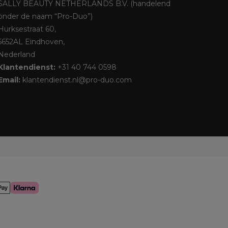
SALLY BEAUTY NETHERLANDS B.V. (handelend
onder de naam “Pro-Duo”)
Hurksestraat 60,
5652AL Eindhoven,
Nederland
Klantendienst:
+31 40 744 0598
Email:
klantendienst.nl@pro-duo.com