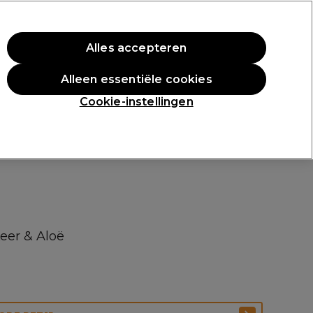
rste aankoop.
*Voorw. van toep.
Alles accepteren
Aanmelden
Alleen essentiële cookies
n
Inspiratie
Professionele Awards
Cookie-instellingen
eer & Aloë