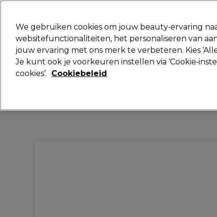
Klaar om je aan te melden voor
We gebruiken cookies om jouw beauty‑ervaring naa
websitefunctionaliteiten, het personaliseren van 
jouw ervaring met ons merk te verbeteren. Kies ‘Alle
Merken
Deals
Haar
Elektra
Je kunt ook je voorkeuren instellen via ‘Cookie‑inst
cookies’.
Cookiebeleid
Volgende dag geleverd*
Na verzending, maandag t/m vrijdag