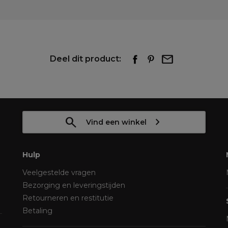
Deel dit product:
Vind een winkel
Hulp
Veelgestelde vragen
Bezorging en leveringstijden
Retourneren en restitutie
Betaling