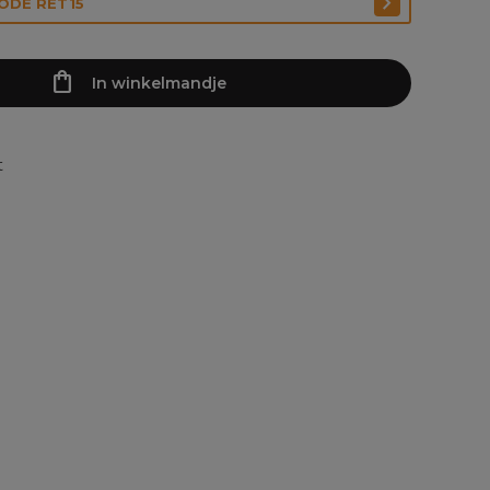
CODE RET15
In winkelmandje
t