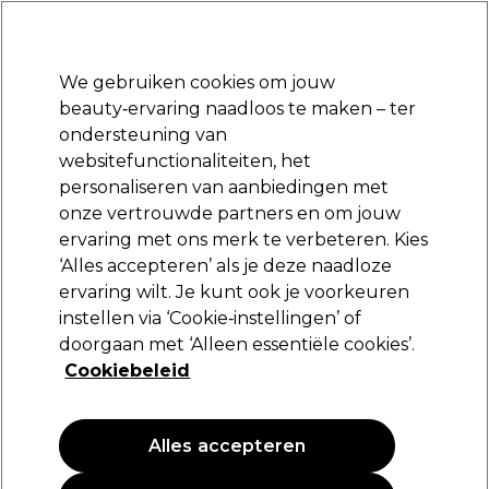
Klaar om je aan te melden voor
-15 %
? Word lid van
Pro-Duo Prestige
en gebruik
RET15
op je eerste aankoop.
*Voorw. van toep.
We gebruiken cookies om jouw
Aanmelden
beauty‑ervaring naadloos te maken – ter
ondersteuning van
Merken
Deals
Haar
Elektra
Beauty
Salon interieur
websitefunctionaliteiten, het
Volgende dag geleverd*
personaliseren van aanbiedingen met
Na verzending, maandag t/m vrijdag
onze vertrouwde partners en om jouw
ervaring met ons merk te verbeteren. Kies
Feather
‘Alles accepteren’ als je deze naadloze
ervaring wilt. Je kunt ook je voorkeuren
Feather Dubbel snijmes
instellen via ‘Cookie‑instellingen’ of
(
1
)
doorgaan met ‘Alleen essentiële cookies’.
10,99 €
Cookiebeleid
Alles accepteren