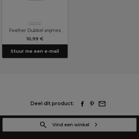
Feather
Feather Dubbel snijmes
10,99 €
Stuur me een e-mail
Deel dit product:
Vind een winkel