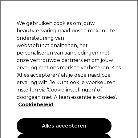
Klaar om je aan te melden voor
-15 %
? Word lid van
Pro-Duo Prestige
en gebruik
RET15
op je eerste aankoop.
*Voorw. van toep.
We gebruiken cookies om jouw
Aanmelden
beauty‑ervaring naadloos te maken – ter
ondersteuning van
Merken
Deals
Haar
Elektra
Beauty
Salon interieur
websitefunctionaliteiten, het
Volgende dag geleverd*
personaliseren van aanbiedingen met
Na verzending, maandag t/m vrijdag
onze vertrouwde partners en om jouw
ervaring met ons merk te verbeteren. Kies
S-PRO
‘Alles accepteren’ als je deze naadloze
ervaring wilt. Je kunt ook je voorkeuren
S-PRO Kunststof Fixingwikkelaars Ø30mm x6
instellen via ‘Cookie‑instellingen’ of
(
0
)
doorgaan met ‘Alleen essentiële cookies’.
3,65 €
Cookiebeleid
PROMOTIE
Alles accepteren