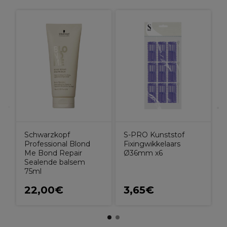
S
F
Schwarzkopf
S-PRO Kunststof
Professional Blond
Fixingwikkelaars
Me Bond Repair
Ø36mm x6
Sealende balsem
75ml
22,00€
3,65€