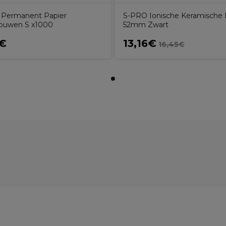
Permanent Papier
S-PRO Ionische Keramische 
ouwen S x1000
52mm Zwart
5€
13,16€
16,45€