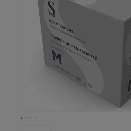
P031877