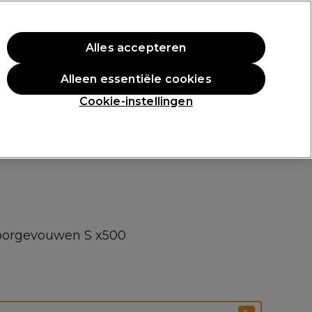
rste aankoop.
*Voorw. van toep.
Alles accepteren
Aanmelden
Alleen essentiële cookies
n
Inspiratie
Professionele Awards
Cookie-instellingen
oorgevouwen S x500