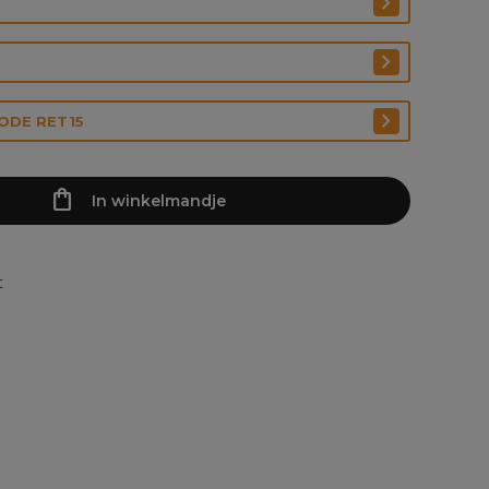
CODE RET15
In winkelmandje
t