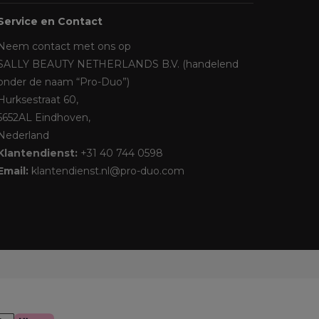
Service en Contact
Neem contact met ons op
SALLY BEAUTY NETHERLANDS B.V. (handelend
onder de naam “Pro-Duo”)
Hurksestraat 60,
5652AL Eindhoven,
Nederland
Klantendienst:
+31 40 744 0598
Email:
klantendienst.nl@pro-duo.com