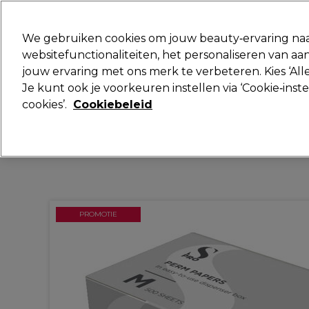
Klaar om je aan te melden voor
We gebruiken cookies om jouw beauty‑ervaring naa
websitefunctionaliteiten, het personaliseren van 
jouw ervaring met ons merk te verbeteren. Kies ‘Alle
Merken
Deals
Haar
Elektra
Je kunt ook je voorkeuren instellen via ‘Cookie‑inst
cookies’.
Cookiebeleid
Volgende dag geleverd*
Na verzending, maandag t/m vrijdag
PROMOTIE