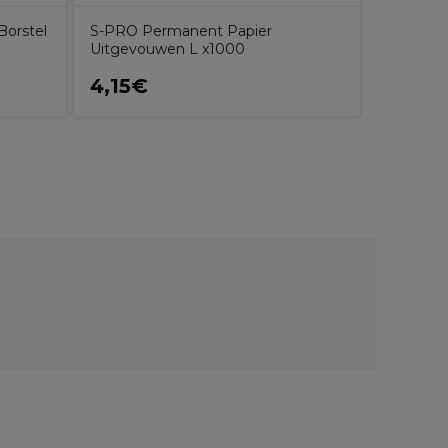
Borstel
S-PRO Permanent Papier
L'Oréal 
Uitgevouwen L x1000
4,15€
17,50