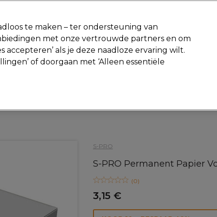
-15 %
? Word lid van
Pro-Duo Prestige
en gebruik
RET15
op je ee
dloos te maken – ter ondersteuning van
aanbiedingen met onze vertrouwde partners en om
Zoeken
s accepteren’ als je deze naadloze ervaring wilt.
Beauty
Salon interieur
Mannen
Vegan
Nieuwe producte
ellingen’ of doorgaan met ‘Alleen essentiële
Gratis Retourneren
Gratis bezorging vanaf slechts €40
Haar
Omvorming en Ontkrulling
Omvorming
S-PRO
S-PRO Permanent Papier V
(
0
)
3,15 €