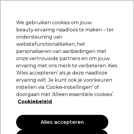
Klaar om je aan te melden voor
-15 %
? Word lid van
Pro-Duo Prestige
en gebruik
RET15
op je eerste aankoop.
*Voorw. van toep.
We gebruiken cookies om jouw
Aanmelden
beauty‑ervaring naadloos te maken – ter
ondersteuning van
Merken
Deals
Haar
Elektra
Beauty
Salon interieur
websitefunctionaliteiten, het
Volgende dag geleverd*
personaliseren van aanbiedingen met
Na verzending, maandag t/m vrijdag
onze vertrouwde partners en om jouw
ervaring met ons merk te verbeteren. Kies
Sibel
‘Alles accepteren’ als je deze naadloze
ervaring wilt. Je kunt ook je voorkeuren
Sibel Gaasrol Metaal Goud 12st
instellen via ‘Cookie‑instellingen’ of
(
0
)
doorgaan met ‘Alleen essentiële cookies’.
7,89 €
Cookiebeleid
PROMOTIE
Alles accepteren