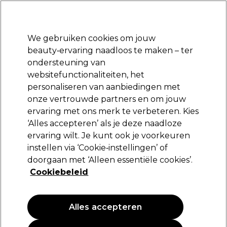
Klaar om je aan te melden voor
-15 %
? Word lid van
Pro-Duo Prestige
en gebruik
RET15
op je eerste aankoop.
*Voorw. van toep.
We gebruiken cookies om jouw
Aanmelden
beauty‑ervaring naadloos te maken – ter
ondersteuning van
Merken
Deals
Haar
Elektra
Beauty
Salon interieur
websitefunctionaliteiten, het
Volgende dag geleverd*
personaliseren van aanbiedingen met
Na verzending, maandag t/m vrijdag
onze vertrouwde partners en om jouw
ervaring met ons merk te verbeteren. Kies
L'Oréal Professionnel
‘Alles accepteren’ als je deze naadloze
ervaring wilt. Je kunt ook je voorkeuren
L'Oréal Professionnel Tecni.ART All-in-1
Performer Haarspray - 190ml
instellen via ‘Cookie‑instellingen’ of
doorgaan met ‘Alleen essentiële cookies’.
(
0
)
Cookiebeleid
25,90 €
Alles accepteren
PROMOTIE