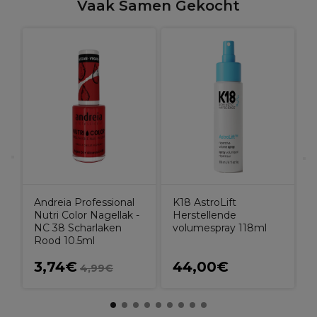
Vaak Samen Gekocht
X
H
Andreia Professional
K18 AstroLift
Nutri Color Nagellak -
Herstellende
NC 38 Scharlaken
volumespray 118ml
Rood 10.5ml
3,74€
44,00€
4,99€