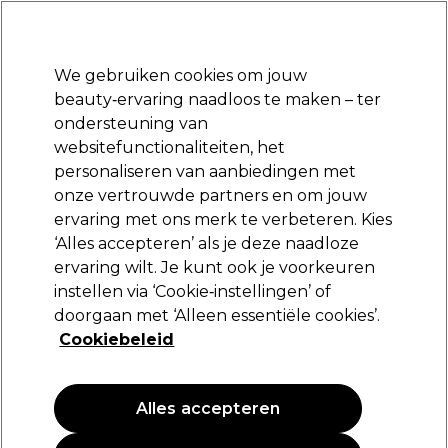
Klaar om je aan te melden voor
-15 %
? Word lid van
Pro-Duo Prestige
en gebruik
RET15
op je eerste aankoop.
*Voorw. van toep.
We gebruiken cookies om jouw
Aanmelden
beauty‑ervaring naadloos te maken – ter
ondersteuning van
Merken
Deals
Haar
Elektra
Beauty
Salon interieur
websitefunctionaliteiten, het
Volgende dag geleverd*
personaliseren van aanbiedingen met
Na verzending, maandag t/m vrijdag
onze vertrouwde partners en om jouw
ervaring met ons merk te verbeteren. Kies
Osmo
‘Alles accepteren’ als je deze naadloze
ervaring wilt. Je kunt ook je voorkeuren
Osmo Extreme Volume Volumespray 250ml
instellen via ‘Cookie‑instellingen’ of
(
0
)
doorgaan met ‘Alleen essentiële cookies’.
18,99 €
Cookiebeleid
7.60 € per 100ml
Alles accepteren
PROMOTIE