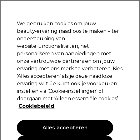
Klaar om je aan te melden voor
-15 %
? Word lid van
Pro-Duo Prestige
en gebruik
RET15
op je eerste aankoop.
*Voorw. van toep.
We gebruiken cookies om jouw
Aanmelden
beauty‑ervaring naadloos te maken – ter
ondersteuning van
Merken
Deals
Haar
Elektra
Beauty
Salon interieur
websitefunctionaliteiten, het
Volgende dag geleverd*
personaliseren van aanbiedingen met
Na verzending, maandag t/m vrijdag
onze vertrouwde partners en om jouw
ervaring met ons merk te verbeteren. Kies
Schwarzkopf Professional
‘Alles accepteren’ als je deze naadloze
ervaring wilt. Je kunt ook je voorkeuren
Schwarzkopf Professional Silhouette
Haarspray Flexibele Hold 500ml
instellen via ‘Cookie‑instellingen’ of
doorgaan met ‘Alleen essentiële cookies’.
(
0
)
Cookiebeleid
21,85 €
4.37 € per 100ml
Alles accepteren
PROMOTIE