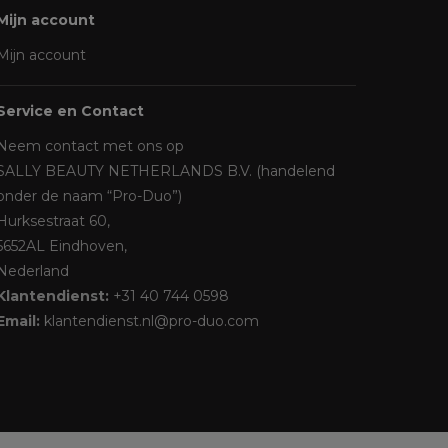
Mijn account
Mijn account
Service en Contact
Neem contact met ons op
SALLY BEAUTY NETHERLANDS B.V. (handelend
onder de naam “Pro-Duo”)
Hurksestraat 60,
5652AL Eindhoven,
Nederland
Klantendienst:
+31 40 744 0598
Email:
klantendienst.nl@pro-duo.com