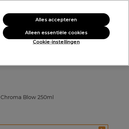
rste aankoop.
*Voorw. van toep.
Alles accepteren
Aanmelden
Alleen essentiële cookies
n
Inspiratie
Professionele Awards
Cookie-instellingen
ore Chroma Blow 250ml