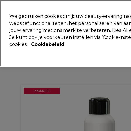
Klaar om je aan te melden voor
We gebruiken cookies om jouw beauty‑ervaring naa
websitefunctionaliteiten, het personaliseren van 
jouw ervaring met ons merk te verbeteren. Kies ‘Alle
Merken
Deals
Haar
Elektra
Je kunt ook je voorkeuren instellen via ‘Cookie‑inst
cookies’.
Cookiebeleid
Volgende dag geleverd*
Na verzending, maandag t/m vrijdag
PROMOTIE