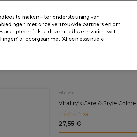
-15 %
? Word lid van
Pro-Duo Prestige
en gebruik
RET15
op je ee
dloos te maken – ter ondersteuning van
aanbiedingen met onze vertrouwde partners en om
Zoeken
s accepteren’ als je deze naadloze ervaring wilt.
Beauty
Salon interieur
Mannen
Vegan
Nieuwe producte
ellingen’ of doorgaan met ‘Alleen essentiële
Gratis Retourneren
Gratis bezorging vanaf slechts €40
Haar
Styling
Haarspray en haarlak
Vitality's
Vitality's Care & Style Col
(
0
)
27,55 €