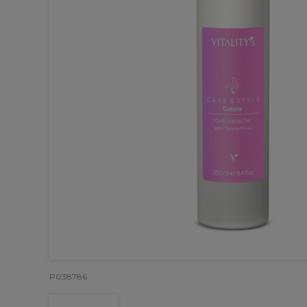
P038786