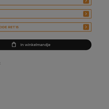
CODE RET15
In winkelmandje
t