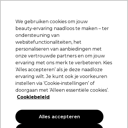
Klaar om je aan te melden voor
-15 %
? Word lid van
Pro-Duo Prestige
en gebruik
RET15
op je eerste aankoop.
*Voorw. van toep.
We gebruiken cookies om jouw
Aanmelden
beauty‑ervaring naadloos te maken – ter
ondersteuning van
Merken
Deals
Haar
Elektra
Beauty
Salon interieur
websitefunctionaliteiten, het
Volgende dag geleverd*
personaliseren van aanbiedingen met
Na verzending, maandag t/m vrijdag
onze vertrouwde partners en om jouw
ervaring met ons merk te verbeteren. Kies
Wella Professionals
‘Alles accepteren’ als je deze naadloze
ervaring wilt. Je kunt ook je voorkeuren
Wella Eimi Flexible Finish 250ml
instellen via ‘Cookie‑instellingen’ of
(
2
)
doorgaan met ‘Alleen essentiële cookies’.
18,30 €
Cookiebeleid
7.32 € per 100ml
Alles accepteren
PROMOTIE