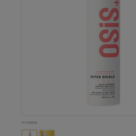
P035859