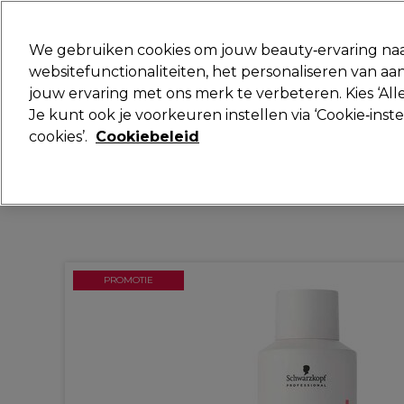
Klaar om je aan te melden voor
We gebruiken cookies om jouw beauty‑ervaring naa
websitefunctionaliteiten, het personaliseren van 
jouw ervaring met ons merk te verbeteren. Kies ‘Alle
Merken
Deals
Haar
Elektra
Je kunt ook je voorkeuren instellen via ‘Cookie‑inst
cookies’.
Cookiebeleid
Volgende dag geleverd*
Na verzending, maandag t/m vrijdag
PROMOTIE