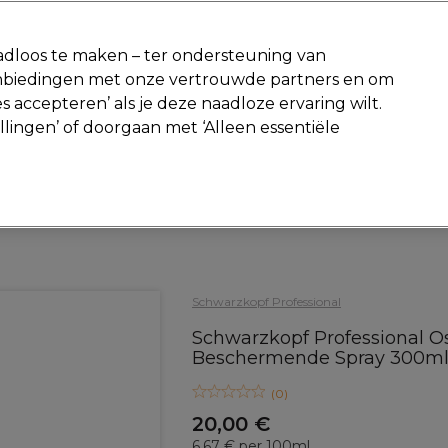
-15 %
? Word lid van
Pro-Duo Prestige
en gebruik
RET15
op je ee
dloos te maken – ter ondersteuning van
aanbiedingen met onze vertrouwde partners en om
Zoeken
s accepteren’ als je deze naadloze ervaring wilt.
Beauty
Salon interieur
Mannen
Vegan
Nieuwe producte
ellingen’ of doorgaan met ‘Alleen essentiële
Gratis Retourneren
Gratis bezorging vanaf slechts €40
Haar
Styling
Hittebescherming
Schwarzkopf Professional
Schwarzkopf Professional Os
Beschermende Spray 300m
(
0
)
20,00 €
6.67 € per 100ml