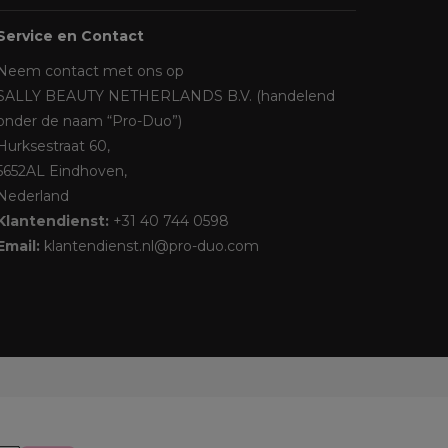
Service en Contact
Neem contact met ons op
SALLY BEAUTY NETHERLANDS B.V. (handelend
onder de naam “Pro-Duo”)
Hurksestraat 60,
5652AL Eindhoven,
Nederland
Klantendienst:
+31 40 744 0598
Email:
klantendienst.nl@pro-duo.com