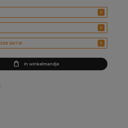
CODE RET15
In winkelmandje
t