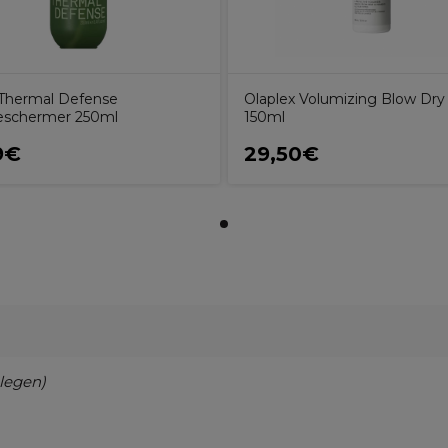
Thermal Defense
Olaplex Volumizing Blow Dry
eschermer 250ml
150ml
9€
29,50€
legen)