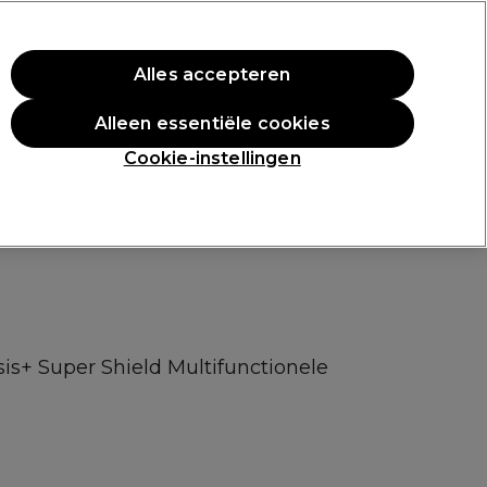
rste aankoop.
*Voorw. van toep.
Alles accepteren
Aanmelden
Alleen essentiële cookies
n
Inspiratie
Professionele Awards
Cookie-instellingen
is+ Super Shield Multifunctionele
l