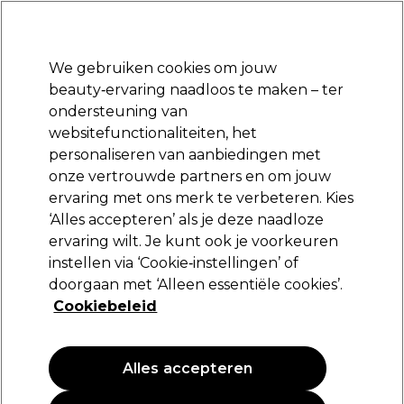
Klaar om je aan te melden voor
-15 %
? Word lid van
Pro-Duo Prestige
en gebruik
RET15
op je eerste aankoop.
*Voorw. van toep.
We gebruiken cookies om jouw
Aanmelden
beauty‑ervaring naadloos te maken – ter
ondersteuning van
Merken
Deals
Haar
Elektra
Beauty
Salon interieur
websitefunctionaliteiten, het
Volgende dag geleverd*
personaliseren van aanbiedingen met
Na verzending, maandag t/m vrijdag
onze vertrouwde partners en om jouw
ervaring met ons merk te verbeteren. Kies
Vitality's
‘Alles accepteren’ als je deze naadloze
ervaring wilt. Je kunt ook je voorkeuren
Vitality's Care & Style Colore Chroma
Hittebeschermer 150ml
instellen via ‘Cookie‑instellingen’ of
doorgaan met ‘Alleen essentiële cookies’.
(
0
)
Cookiebeleid
28,50 €
Alles accepteren
PROMOTIE