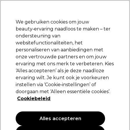
Klaar om je aan te melden voor
-15 %
? Word lid van
Pro-Duo Prestige
en gebruik
RET15
op je eerste aankoop.
*Voorw. van toep.
We gebruiken cookies om jouw
Aanmelden
beauty‑ervaring naadloos te maken – ter
ondersteuning van
Merken
Deals
Haar
Elektra
Beauty
Salon interieur
websitefunctionaliteiten, het
Volgende dag geleverd*
personaliseren van aanbiedingen met
Na verzending, maandag t/m vrijdag
onze vertrouwde partners en om jouw
ervaring met ons merk te verbeteren. Kies
Wella Professionals
‘Alles accepteren’ als je deze naadloze
ervaring wilt. Je kunt ook je voorkeuren
Wella Eimi Thermal Image 150ml
instellen via ‘Cookie‑instellingen’ of
(
3
)
doorgaan met ‘Alleen essentiële cookies’.
17,20 €
Cookiebeleid
11.47 € per 100ml
Alles accepteren
PROMOTIE