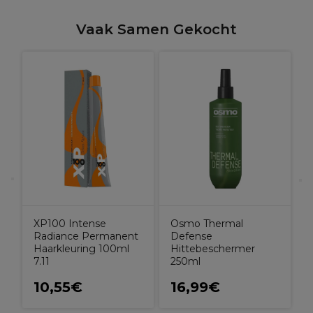
Vaak Samen Gekocht
L
R
XP100 Intense
Osmo Thermal
Radiance Permanent
Defense
Haarkleuring 100ml
Hittebeschermer
7.11
250ml
10,55€
16,99€