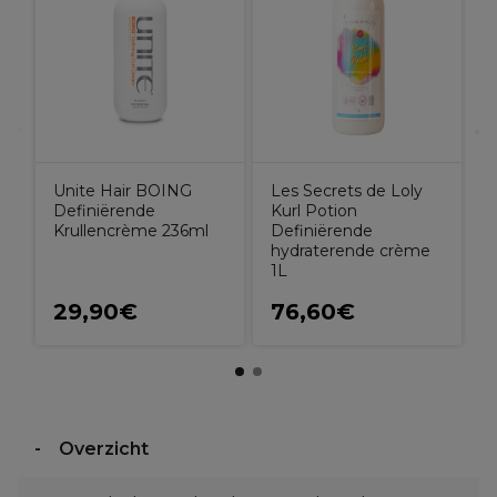
i
v
u
Unite Hair BOING
Les Secrets de Loly
Definiërende
Kurl Potion
Krullencrème 236ml
Definiërende
hydraterende crème
1L
29,90€
76,60€
Overzicht