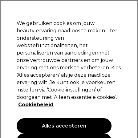
Klaar om je aan te melden voor
-15 %
? Word lid van
Pro-Duo Prestige
en gebruik
RET15
op je eerste aankoop.
*Voorw. van toep.
We gebruiken cookies om jouw
Aanmelden
beauty‑ervaring naadloos te maken – ter
ondersteuning van
Merken
Deals
Haar
Elektra
Beauty
Salon interieur
websitefunctionaliteiten, het
Volgende dag geleverd*
personaliseren van aanbiedingen met
Na verzending, maandag t/m vrijdag
onze vertrouwde partners en om jouw
ervaring met ons merk te verbeteren. Kies
Wella Professionals
‘Alles accepteren’ als je deze naadloze
ervaring wilt. Je kunt ook je voorkeuren
Wella Professionals NutriCurls Curlixir 150ml
instellen via ‘Cookie‑instellingen’ of
(
3
)
doorgaan met ‘Alleen essentiële cookies’.
23,25 €
Cookiebeleid
15.50 € per 100ml
Alles accepteren