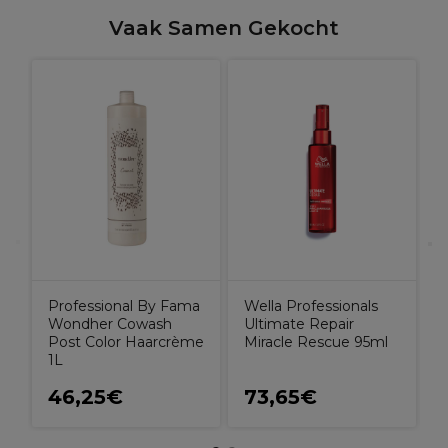
Vaak Samen Gekocht
O
O
Professional By Fama
Wella Professionals
Wondher Cowash
Ultimate Repair
Post Color Haarcrème
Miracle Rescue 95ml
1L
46,25€
73,65€