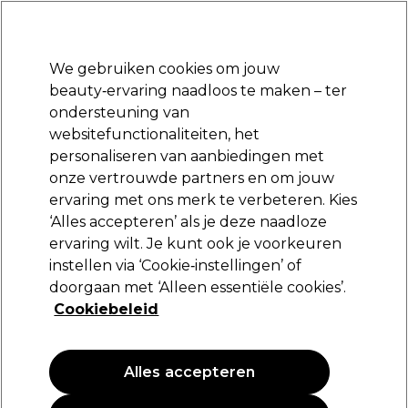
Klaar om je aan te melden voor
-15 %
? Word lid van
Pro-Duo Prestige
en gebruik
RET15
op je eerste aankoop.
*Voorw. van toep.
We gebruiken cookies om jouw
Aanmelden
beauty‑ervaring naadloos te maken – ter
ondersteuning van
Merken
Deals
Haar
Elektra
Beauty
Salon interieur
websitefunctionaliteiten, het
Volgende dag geleverd*
personaliseren van aanbiedingen met
Na verzending, maandag t/m vrijdag
onze vertrouwde partners en om jouw
ervaring met ons merk te verbeteren. Kies
Wella Professionals
‘Alles accepteren’ als je deze naadloze
ervaring wilt. Je kunt ook je voorkeuren
Wella Professionals Ultimate Repair Leave-in
Verzorging 95ml
instellen via ‘Cookie‑instellingen’ of
doorgaan met ‘Alleen essentiële cookies’.
(
0
)
Cookiebeleid
32,55 €
34.26 € per 100ml
Alles accepteren
PROMOTIE