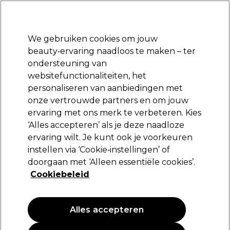
Klaar om je aan te melden voor
-15 %
? Word lid van
Pro-Duo Prestige
en gebruik
RET15
op je eerste aankoop.
*Voorw. van toep.
We gebruiken cookies om jouw
Aanmelden
beauty‑ervaring naadloos te maken – ter
ondersteuning van
Merken
Deals
Haar
Elektra
Beauty
Salon interieur
websitefunctionaliteiten, het
Volgende dag geleverd*
personaliseren van aanbiedingen met
Na verzending, maandag t/m vrijdag
onze vertrouwde partners en om jouw
ervaring met ons merk te verbeteren. Kies
Schwarzkopf Professional
‘Alles accepteren’ als je deze naadloze
ervaring wilt. Je kunt ook je voorkeuren
Schwarzkopf Professional Silhouette Super
Hold Gel 250ml
instellen via ‘Cookie‑instellingen’ of
doorgaan met ‘Alleen essentiële cookies’.
(
0
)
Cookiebeleid
16,70 €
6.68 € per 100ml
Alles accepteren
PROMOTIE