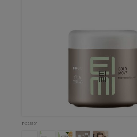
P025501