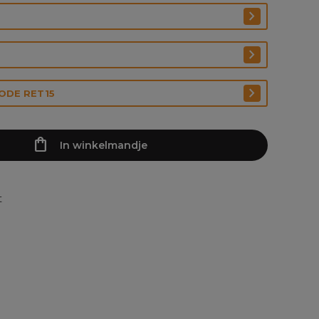
CODE RET15
In winkelmandje
t