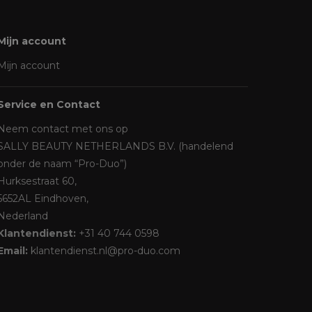
Mijn account
Mijn account
Service en Contact
Neem contact met ons op
SALLY BEAUTY NETHERLANDS B.V. (handelend
onder de naam “Pro-Duo”)
Hurksestraat 60,
5652AL Eindhoven,
Nederland
Klantendienst:
+31 40 744 0598
Email:
klantendienst.nl@pro-duo.com