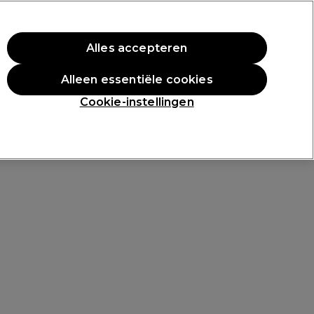
rste aankoop.
*Voorw. van toep.
Alles accepteren
Aanmelden
Alleen essentiële cookies
n
Inspiratie
Professionele Awards
Cookie-instellingen