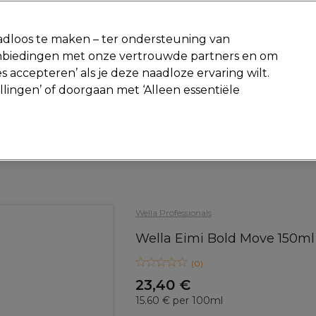
-15 %
? Word lid van
Pro-Duo Prestige
en gebruik
RET15
op je ee
dloos te maken – ter ondersteuning van
aanbiedingen met onze vertrouwde partners en om
Zoeken
s accepteren’ als je deze naadloze ervaring wilt.
Beauty
Salon interieur
Mannen
Vegan
Nieuwe producte
ellingen’ of doorgaan met ‘Alleen essentiële
Gratis Retourneren
Gratis bezorging vanaf slechts €40
Haar
Styling
Wax en styling crème
Wella Professionals
Wella Eimi Bold Move 150ml
(
0
)
23,40 €
15.60 € per 100ml