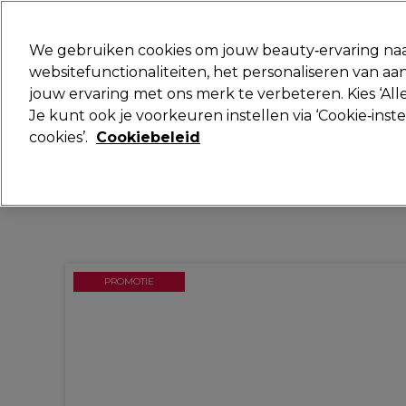
Klaar om je aan te melden voor
We gebruiken cookies om jouw beauty‑ervaring naa
websitefunctionaliteiten, het personaliseren van 
jouw ervaring met ons merk te verbeteren. Kies ‘Alle
Merken
Deals
Haar
Elektra
Je kunt ook je voorkeuren instellen via ‘Cookie‑inst
cookies’.
Cookiebeleid
Volgende dag geleverd*
Na verzending, maandag t/m vrijdag
PROMOTIE