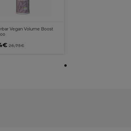
bar Vegan Volume Boost
oo
4€
26,75€