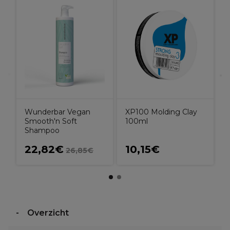
U
A
Wunderbar Vegan
XP100 Molding Clay
Smooth'n Soft
100ml
Shampoo
22,82€
10,15€
26,85€
Overzicht