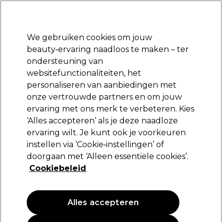
Klaar om je aan te melden voor
-15 %
? Word lid van
Pro-Duo Prestige
en gebruik
RET15
op je eerste aankoop.
*Voorw. van toep.
We gebruiken cookies om jouw
Aanmelden
beauty‑ervaring naadloos te maken – ter
ondersteuning van
Merken
Deals
Haar
Elektra
Beauty
Salon interieur
websitefunctionaliteiten, het
Volgende dag geleverd*
personaliseren van aanbiedingen met
Na verzending, maandag t/m vrijdag
onze vertrouwde partners en om jouw
ervaring met ons merk te verbeteren. Kies
XP100
‘Alles accepteren’ als je deze naadloze
ervaring wilt. Je kunt ook je voorkeuren
XP100 Shaping Paste 100ml
instellen via ‘Cookie‑instellingen’ of
(
4
)
doorgaan met ‘Alleen essentiële cookies’.
10,15 €
Cookiebeleid
10.15 € per 100ml
Alles accepteren
PROMOTIE