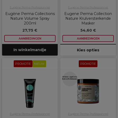
Eugène Perma Professionnel
Eugène Perma Professionnel
Eugène Perma Collections
Eugene Perma Collection
Nature Volume Spray
Nature Krulversterkende
200ml
Masker
27,75 €
54,60 €
AANBIEDINGEN
AANBIEDINGEN
In winkelmandje
Kies opties
PROMOTIE
NIEUW
PROMOTIE
Meer opties
beschikbaar
Eugène Perma Professionnel
Eugène Perma Professionnel