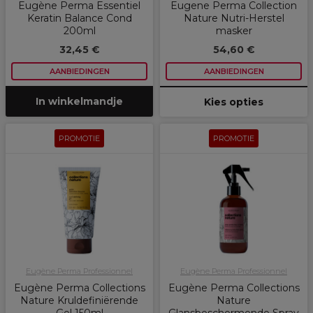
Eugène Perma Essentiel
Eugene Perma Collection
Keratin Balance Cond
Nature Nutri-Herstel
200ml
masker
32,45 €
54,60 €
AANBIEDINGEN
AANBIEDINGEN
In winkelmandje
Kies opties
PROMOTIE
PROMOTIE
Eugène Perma Professionnel
Eugène Perma Professionnel
Eugène Perma Collections
Eugène Perma Collections
Nature Kruldefiniërende
Nature