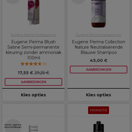
Eugène Perma Professionnel
Eugène Perma Professionnel
Eugene Perma Blush
Eugene Perma Collection
Satine Semi-permanente
Nature Neutraliserende
kleuring zonder ammoniak
Blauwe Shampoo
100ml
45,00 €
(
9
)
AANBIEDINGEN
17,55 €
29,25 €
AANBIEDINGEN
Kies opties
Kies opties
PROMOTIE
Meer opties
beschikbaar