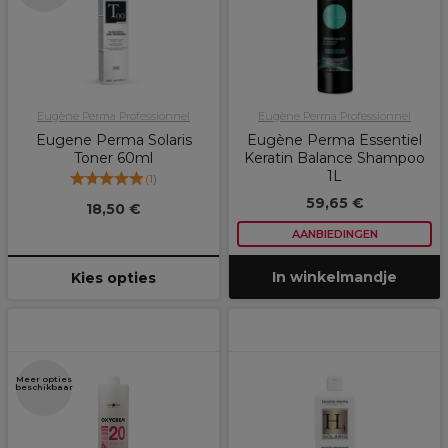
Eugène Perma Professionnel
Eugène Perma Professionnel
Eugene Perma Solaris
Eugène Perma Essentiel
Toner 60ml
Keratin Balance Shampoo
1L
(
1
)
59,65 €
18,50 €
AANBIEDINGEN
In winkelmandje
Kies opties
Meer opties
beschikbaar