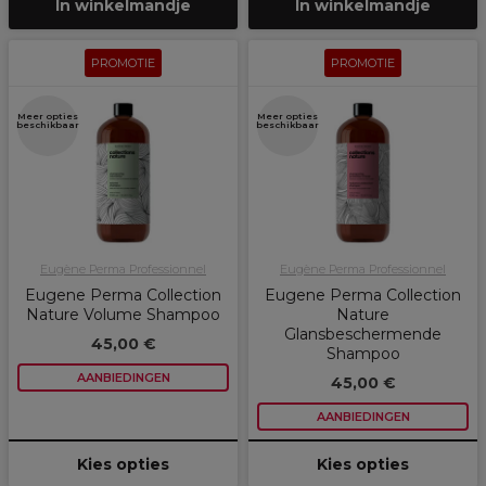
In winkelmandje
In winkelmandje
PROMOTIE
PROMOTIE
Meer opties
Meer opties
beschikbaar
beschikbaar
Eugène Perma Professionnel
Eugène Perma Professionnel
Eugene Perma Collection
Eugene Perma Collection
Nature Volume Shampoo
Nature
Glansbeschermende
45,00 €
Shampoo
AANBIEDINGEN
45,00 €
AANBIEDINGEN
Kies opties
Kies opties