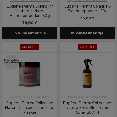
Eugène Perma Professionnel
Eugène Perma Professionnel
Eugène Perma Solaris P7
Eugène Perma Solaris P6
Multitechnisch
Blondeerpoeder 450g
Blondeerpoeder 450g
76,60 €
76,60 €
In winkelmandje
In winkelmandje
PROMOTIE
PROMOTIE
Meer opties
beschikbaar
Eugène Perma Professionnel
Eugène Perma Professionnel
Eugene Perma Collection
Eugène Perma Collections
Nature Glansbeschermend
Nature Kruldefiniërende
Masker
Spray 200ml