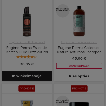
Meer opties
beschikbaar
Eugène Perma Professionnel
Eugène Perma Professionnel
Eugène Perma Essentiel
Eugene Perma Collection
Keratin Huile Frizz 200ml
Nature Anti-roos Shampoo
(
2
)
45,00 €
30,95 €
AANBIEDINGEN
In winkelmandje
Kies opties
PROMOTIE
PROMOTIE
Meer opties
beschikbaar