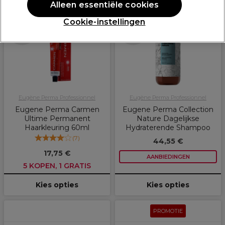
PROMOTIE
PROMOTIE
Alleen essentiële cookies
Cookie-instellingen
Meer
Meer opties
kleuren
beschikbaar
beschikbaar
Eugène Perma Professionnel
Eugène Perma Professionnel
Eugene Perma Carmen
Eugene Perma Collection
Ultime Permanent
Nature Dagelijkse
Haarkleuring 60ml
Hydraterende Shampoo
(
7
)
44,55 €
17,75 €
AANBIEDINGEN
5 KOPEN, 1 GRATIS
Kies opties
Kies opties
PROMOTIE