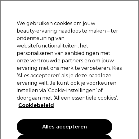
Klaar om je aan te melden voor
-15 %
? Word lid van
Pro-Duo Prestige
en gebruik
RET15
op je eerste aankoop.
*Voorw. van toep.
We gebruiken cookies om jouw
Aanmelden
beauty‑ervaring naadloos te maken – ter
ondersteuning van
Merken
Deals
Haar
Elektra
Beauty
Salon interieur
websitefunctionaliteiten, het
Volgende dag geleverd*
personaliseren van aanbiedingen met
Na verzending, maandag t/m vrijdag
onze vertrouwde partners en om jouw
Eugène Perma
Merken
ervaring met ons merk te verbeteren. Kies
‘Alles accepteren’ als je deze naadloze
Eugène Perma
ervaring wilt. Je kunt ook je voorkeuren
instellen via ‘Cookie‑instellingen’ of
doorgaan met ‘Alleen essentiële cookies’.
Cookiebeleid
Filters
Sorteren op:
Populariteit
Alles accepteren