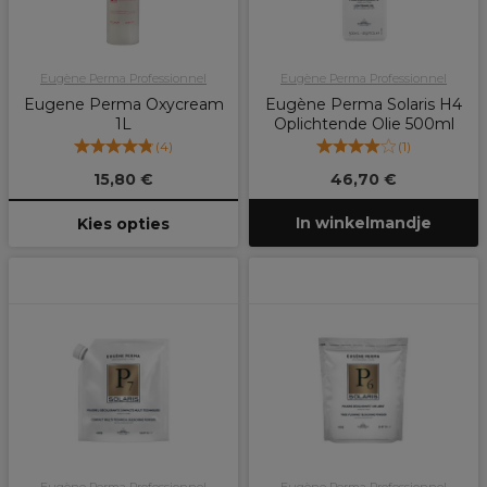
Eugène Perma Professionnel
Eugène Perma Professionnel
Eugene Perma Oxycream
Eugène Perma Solaris H4
1L
Oplichtende Olie 500ml
(
4
)
(
1
)
15,80 €
46,70 €
In winkelmandje
Kies opties