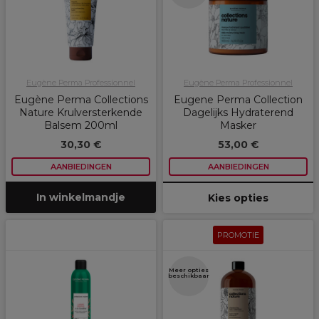
Eugène Perma Professionnel
Eugène Perma Professionnel
Eugène Perma Collections
Eugene Perma Collection
Nature Krulversterkende
Dagelijks Hydraterend
Balsem 200ml
Masker
30,30 €
53,00 €
AANBIEDINGEN
AANBIEDINGEN
In winkelmandje
Kies opties
PROMOTIE
Meer opties
beschikbaar