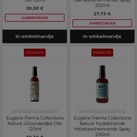
Gel 150ml
Glansbeschermende Spray
200ml
30,30 €
27,75 €
AANBIEDINGEN
AANBIEDINGEN
In winkelmandje
In winkelmandje
PROMOTIE
PROMOTIE
Eugène Perma Professionnel
Eugène Perma Professionnel
Eugène Perma Collections
Eugène Perma Collections
Nature Uitzonderlijke Olie
Nature Hydraterende
120ml
Hittebeschermende Spray
200ml