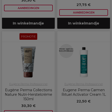
30,30 €
27,75 €
AANBIEDINGEN
AANBIEDINGEN
In winkelmandje
In winkelmandje
PROMOTIE
Meer opties
beschikbaar
Eugène Perma Professionnel
Eugène Perma Professionnel
Eugène Perma Collections
Eugene Perma Carmen
Nature Nutri-Herstelcrème
Rituel Activator Cream 1L
150ml
22,50 €
30,30 €