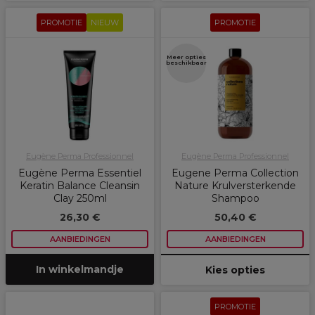
PROMOTIE
NIEUW
PROMOTIE
Meer opties
beschikbaar
Eugène Perma Professionnel
Eugène Perma Professionnel
Eugène Perma Essentiel
Eugene Perma Collection
Keratin Balance Cleansin
Nature Krulversterkende
Clay 250ml
Shampoo
26,30 €
50,40 €
AANBIEDINGEN
AANBIEDINGEN
In winkelmandje
Kies opties
PROMOTIE