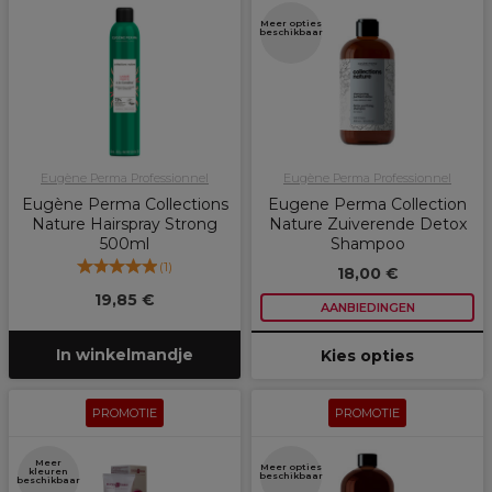
Meer opties
beschikbaar
Eugène Perma Professionnel
Eugène Perma Professionnel
Eugène Perma Collections
Eugene Perma Collection
Nature Hairspray Strong
Nature Zuiverende Detox
500ml
Shampoo
(
1
)
18,00 €
19,85 €
AANBIEDINGEN
In winkelmandje
Kies opties
PROMOTIE
PROMOTIE
Meer
Meer opties
kleuren
beschikbaar
beschikbaar