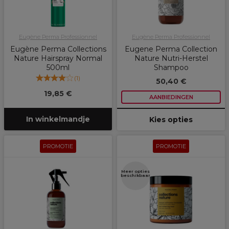
Eugène Perma Professionnel
Eugène Perma Professionnel
Eugène Perma Collections
Eugene Perma Collection
Nature Hairspray Normal
Nature Nutri-Herstel
500ml
Shampoo
(
1
)
50,40 €
19,85 €
AANBIEDINGEN
In winkelmandje
Kies opties
PROMOTIE
PROMOTIE
Meer opties
beschikbaar