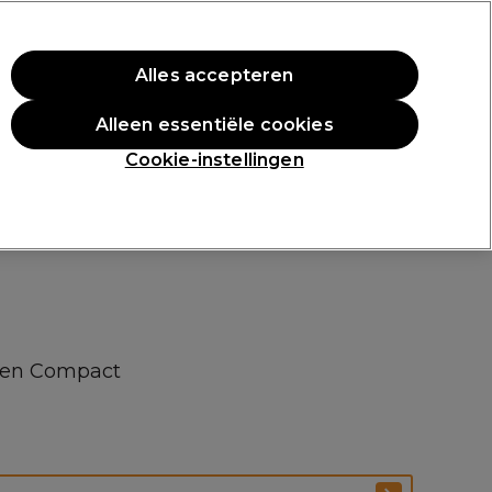
rste aankoop.
*Voorw. van toep.
Alles accepteren
Aanmelden
Alleen essentiële cookies
n
Inspiratie
Professionele Awards
Cookie-instellingen
y en Compact