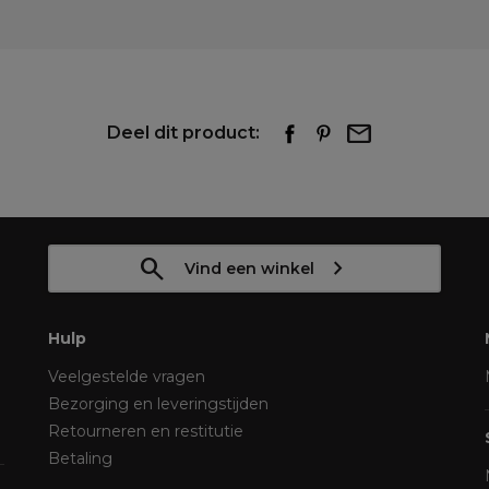
Deel dit product:
Vind een winkel
Hulp
Veelgestelde vragen
Bezorging en leveringstijden
Retourneren en restitutie
Betaling