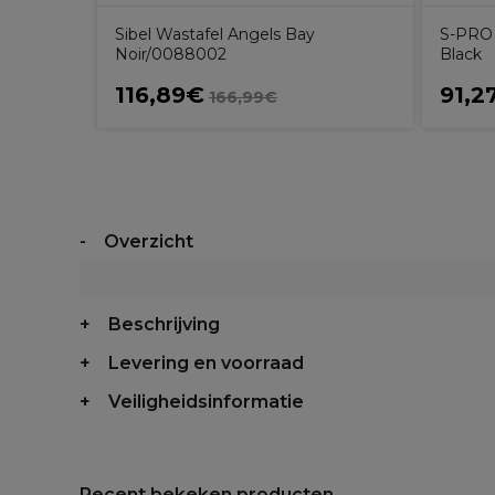
Sibel Wastafel Angels Bay
S-PRO 
Noir/0088002
Black
116,89€
91,2
166,99€
Overzicht
Beschrijving
Levering en voorraad
Veiligheidsinformatie
Recent bekeken producten