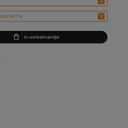
CODE RET15
In winkelmandje
t