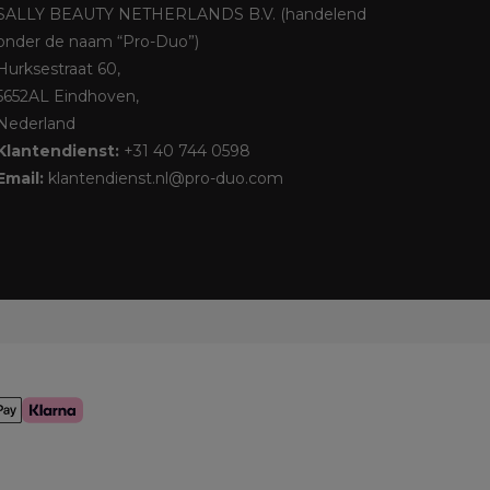
SALLY BEAUTY NETHERLANDS B.V. (handelend
onder de naam “Pro-Duo”)
Hurksestraat 60,
5652AL Eindhoven,
Nederland
Klantendienst:
+31 40 744 0598
Email:
klantendienst.nl@pro-duo.com