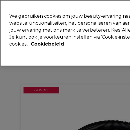
Klaar om je aan te melden voor
We gebruiken cookies om jouw beauty‑ervaring naa
websitefunctionaliteiten, het personaliseren van 
jouw ervaring met ons merk te verbeteren. Kies ‘Alle
Merken
Deals
Haar
Elektra
Je kunt ook je voorkeuren instellen via ‘Cookie‑inst
cookies’.
Cookiebeleid
Volgende dag geleverd*
Na verzending, maandag t/m vrijdag
PROMOTIE