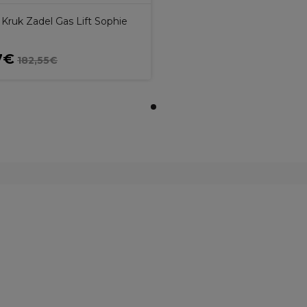
Kruk Zadel Gas Lift Sophie
7€
182,55€