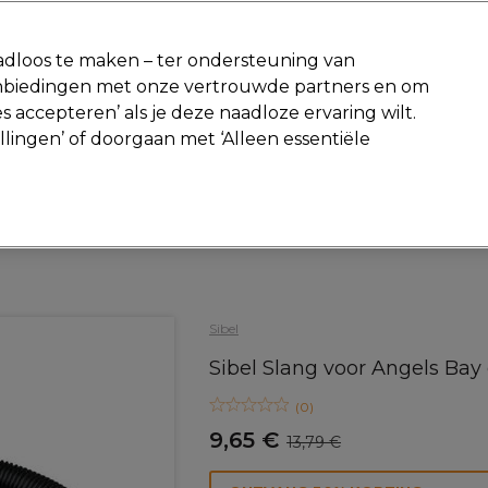
-15 %
? Word lid van
Pro-Duo Prestige
en gebruik
RET15
op je ee
dloos te maken – ter ondersteuning van
aanbiedingen met onze vertrouwde partners en om
Zoeken
s accepteren’ als je deze naadloze ervaring wilt.
Beauty
Salon interieur
Mannen
Vegan
Nieuwe producte
ellingen’ of doorgaan met ‘Alleen essentiële
Gratis Retourneren
Gratis bezorging vanaf slechts €40
Salon interieur
Krukjes en Stoelen
Wasbakken
Sibel
Sibel Slang voor Angels Ba
(
0
)
9,65 €
13,79 €