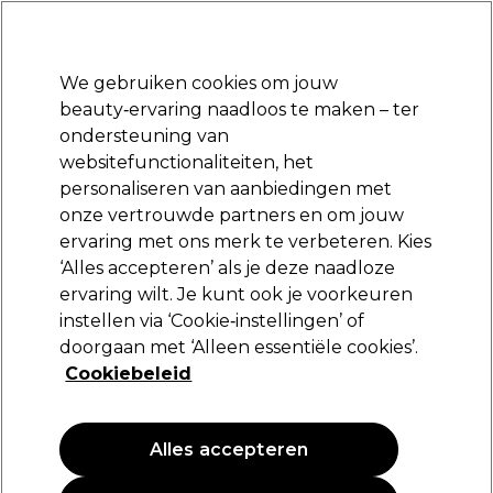
Klaar om je aan te melden voor
-15 %
? Word lid van
Pro-Duo Prestige
en gebruik
RET15
op je eerste aankoop.
*Voorw. van toep.
We gebruiken cookies om jouw
Aanmelden
beauty‑ervaring naadloos te maken – ter
ondersteuning van
Merken
Deals
Haar
Elektra
Beauty
Salon interieur
websitefunctionaliteiten, het
Volgende dag geleverd*
personaliseren van aanbiedingen met
Na verzending, maandag t/m vrijdag
onze vertrouwde partners en om jouw
ervaring met ons merk te verbeteren. Kies
Sibel
‘Alles accepteren’ als je deze naadloze
ervaring wilt. Je kunt ook je voorkeuren
Sibel Nekkwast Hout
instellen via ‘Cookie‑instellingen’ of
(
1
)
doorgaan met ‘Alleen essentiële cookies’.
8,49 €
Cookiebeleid
PROMOTIE
Alles accepteren