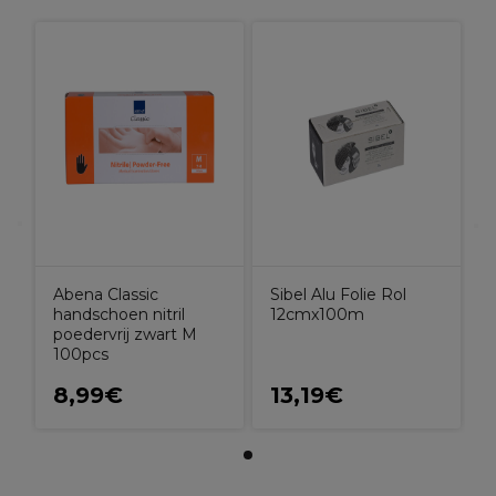
Abena Classic
Sibel Alu Folie Rol
handschoen nitril
12cmx100m
poedervrij zwart M
100pcs
8,99€
13,19€