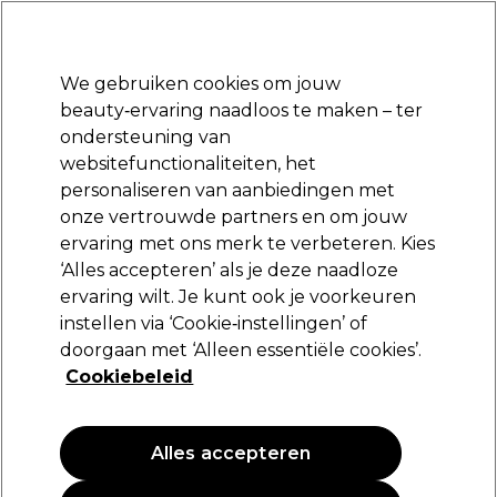
Klaar om je aan te melden voor
-15 %
? Word lid van
Pro-Duo Prestige
en gebruik
RET15
op je eerste aankoop.
*Voorw. van toep.
We gebruiken cookies om jouw
Aanmelden
beauty‑ervaring naadloos te maken – ter
ondersteuning van
Merken
Deals
Haar
Elektra
Beauty
Salon interieur
websitefunctionaliteiten, het
Volgende dag geleverd*
personaliseren van aanbiedingen met
Na verzending, maandag t/m vrijdag
onze vertrouwde partners en om jouw
ervaring met ons merk te verbeteren. Kies
S-PRO
‘Alles accepteren’ als je deze naadloze
ervaring wilt. Je kunt ook je voorkeuren
S-PRO Beautytrolley Georgia Wit
instellen via ‘Cookie‑instellingen’ of
(
1
)
doorgaan met ‘Alleen essentiële cookies’.
148,67 €
Cookiebeleid
297,35 €
PROMOTIE
Alles accepteren