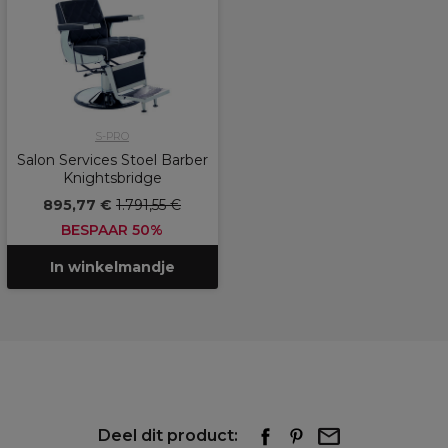
S-PRO
Salon Services Stoel Barber
Knightsbridge
895,77 €
1.791,55 €
BESPAAR 50%
In winkelmandje
Deel dit product: