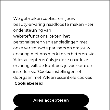
Klaar om je aan te melden voor
-15 %
? Word lid van
Pro-Duo Prestige
en gebruik
RET15
op je eerste aankoop.
*Voorw. van toep.
We gebruiken cookies om jouw
Aanmelden
beauty‑ervaring naadloos te maken – ter
ondersteuning van
Merken
Deals
Haar
Elektra
Beauty
Salon interieur
websitefunctionaliteiten, het
Volgende dag geleverd*
personaliseren van aanbiedingen met
Na verzending, maandag t/m vrijdag
onze vertrouwde partners en om jouw
ervaring met ons merk te verbeteren. Kies
S-PRO
‘Alles accepteren’ als je deze naadloze
ervaring wilt. Je kunt ook je voorkeuren
S-PRO ED Kappersstoel Knightsbridge Zwart
instellen via ‘Cookie‑instellingen’ of
(
0
)
doorgaan met ‘Alleen essentiële cookies’.
895,77 €
Cookiebeleid
1.791,55 €
Dit artikel heeft een speciale leveringskost. Controleer de
leveringsvoorwaarden
voordat je een bestelling plaatst.
Alles accepteren
PROMOTIE