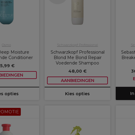
Osmo
Schwarzkopf Professional
Se
eep Moisture
Schwarzkopf Professional
Sebast
nde Conditioner
Blond Me Bond Repair
Breake
Voedende Shampoo
15,99 €
48,00 €
3
BIEDINGEN
AANBIEDINGEN
In
es opties
Kies opties
ROMOTIE