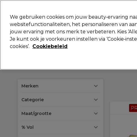
Klaar om je aan te melden voor
We gebruiken cookies om jouw beauty‑ervaring naa
websitefunctionaliteiten, het personaliseren van 
jouw ervaring met ons merk te verbeteren. Kies ‘Alle
Merken
Deals
Haar
Elektra
Je kunt ook je voorkeuren instellen via ‘Cookie‑inst
cookies’.
Cookiebeleid
Volgende dag geleverd*
Na verzending, maandag t/m vrijdag
Merken
Categorie
P
Maat/grootte
% Vol