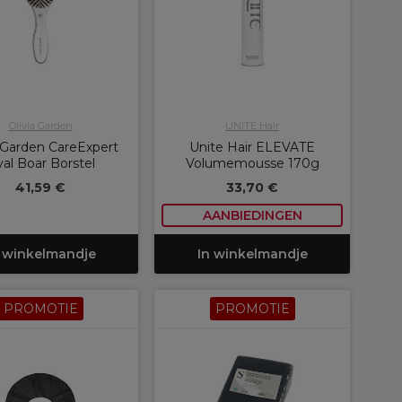
Olivia Garden
UNITE Hair
a Garden CareExpert
Unite Hair ELEVATE
al Boar Borstel
Volumemousse 170g
41,59 €
33,70 €
AANBIEDINGEN
 winkelmandje
In winkelmandje
PROMOTIE
PROMOTIE