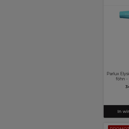
Parlux Elys
föhn -
3
In w