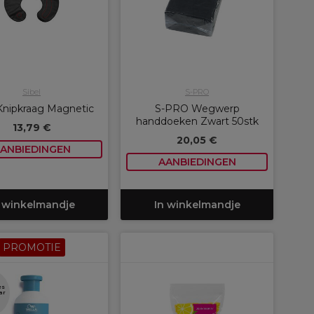
Sibel
S-PRO
 Knipkraag Magnetic
S-PRO Wegwerp
handdoeken Zwart 50stk
13,79 €
20,05 €
ANBIEDINGEN
AANBIEDINGEN
 winkelmandje
In winkelmandje
PROMOTIE
es
ar