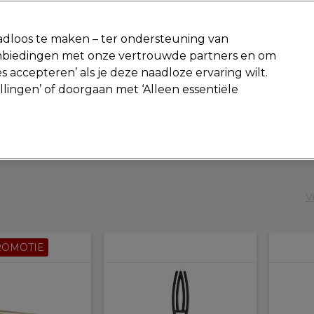
-15 %
? Word lid van
Pro-Duo Prestige
en gebruik
RET15
op je ee
dloos te maken – ter ondersteuning van
aanbiedingen met onze vertrouwde partners en om
Zoeken
s accepteren’ als je deze naadloze ervaring wilt.
Beauty
Salon interieur
Mannen
Vegan
Nieuwe producte
ellingen’ of doorgaan met ‘Alleen essentiële
Gratis Retourneren
Gratis bezorging vanaf slechts €40
Zoekresultaten
V
ROMOTIE