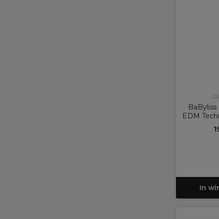
Ba
BaBylis
EDM Tech
1
In w