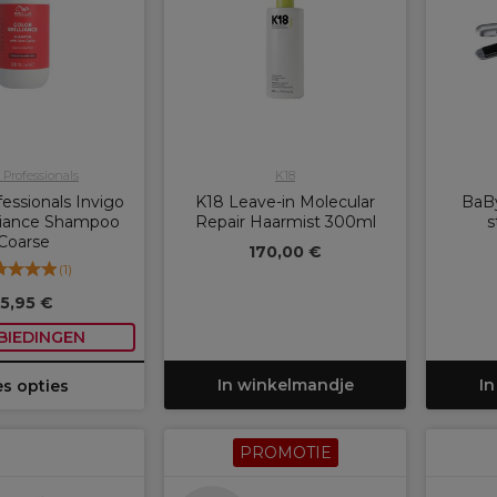
 Professionals
K18
essionals Invigo
K18 Leave-in Molecular
BaB
lliance Shampoo
Repair Haarmist 300ml
s
Coarse
170,00 €
(
1
)
15,95 €
BIEDINGEN
In winkelmandje
In
es opties
PROMOTIE