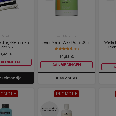
Sibel
Jean Marin Epil
heidingsklemmen
Jean Marin Wax Pot 800ml
Wella 
0cm x12
Balan
(
14
)
13,49 €
14,55 €
BIEDINGEN
AANBIEDINGEN
A
inkelmandje
Kies opties
ROMOTIE
PROMOTIE
Meer opties
beschikbaar