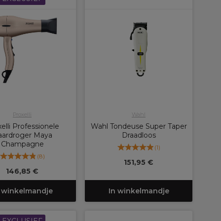
Proxelli
Wahl
elli Professionele
Wahl Tondeuse Super Taper
aardroger Maya
Draadloos
Champagne
(
1
)
(
8
)
151,95 €
146,85 €
 winkelmandje
In winkelmandje