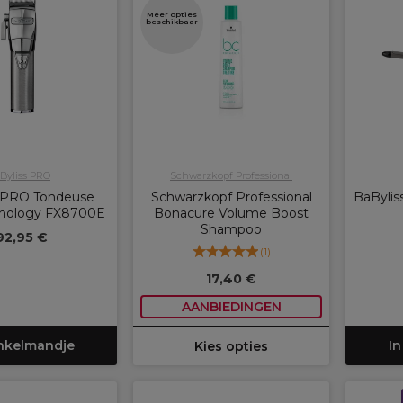
Meer opties
beschikbaar
Byliss PRO
Schwarzkopf Professional
s PRO Tondeuse
Schwarzkopf Professional
BaBylis
nology FX8700E
Bonacure Volume Boost
Shampoo
92,95 €
(
1
)
17,40 €
AANBIEDINGEN
inkelmandje
In
Kies opties