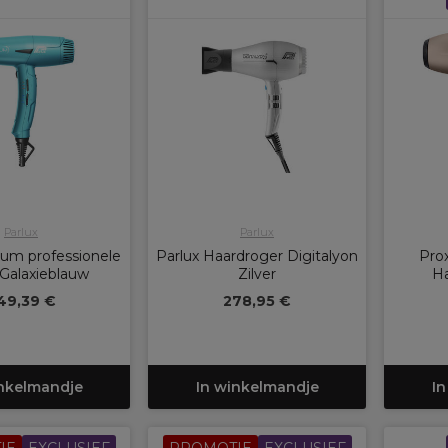
Parlux
Parlux
ium professionele
Parlux Haardroger Digitalyon
Prox
 Galaxieblauw
Zilver
H
49,39 €
278,95 €
inkelmandje
In winkelmandje
In