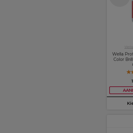
Wella
Wella Prof
Color Bri
AAN
Ki