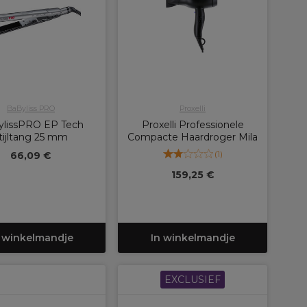
BaByliss PRO
Proxelli
ylissPRO EP Tech
Proxelli Professionele
tijltang 25 mm
Compacte Haardroger Mila
(
1
)
66,09 €
159,25 €
 winkelmandje
In winkelmandje
EXCLUSIEF