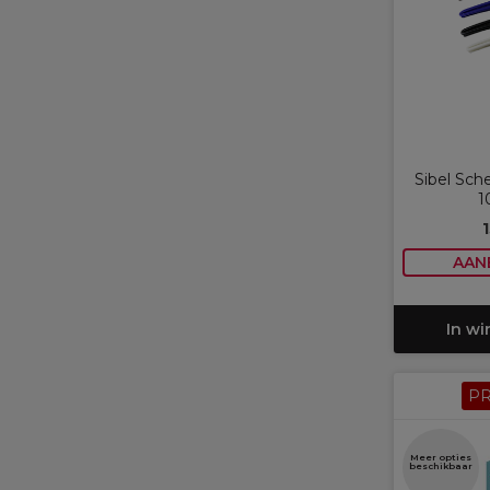
Sibel Sc
1
AAN
In w
P
Meer opties
beschikbaar