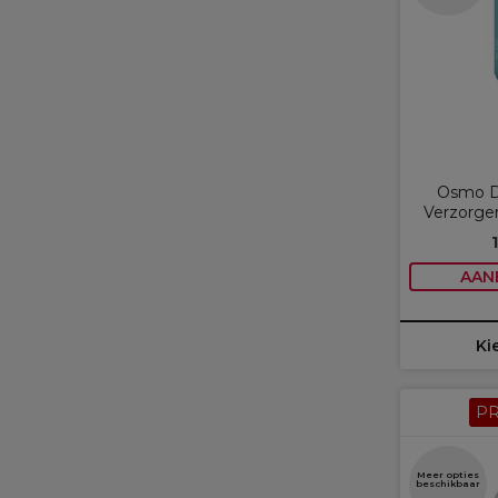
Osmo D
Verzorge
AAN
Ki
P
Meer opties
beschikbaar