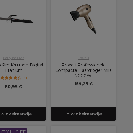
BaByliss PRO
Proxelli
s Pro Krultang Digital
Proxelli Professionele
Titanium
Compacte Haardroger Mila
2000W
(
4
)
159,25 €
80,95 €
 winkelmandje
In winkelmandje
EXCLUSIEF