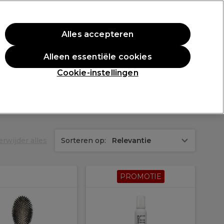
rste aankoop.
*Voorw. van toep.
Alles accepteren
Aanmelden
Alleen essentiële cookies
n
Inspiratie
Professionele Awards
Cookie-instellingen
erwijder alles
Sorteren op:
Relevantie
PROMOTIE