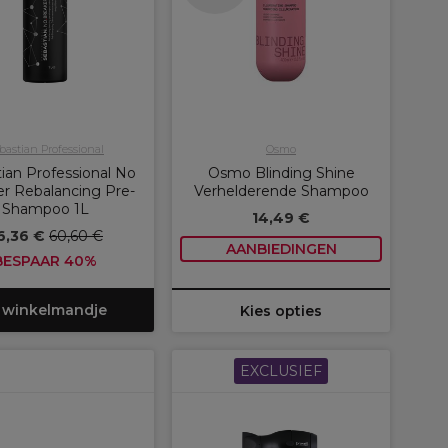
bastian Professional
Osmo
ian Professional No
Osmo Blinding Shine
r Rebalancing Pre-
Verhelderende Shampoo
Shampoo 1L
14,49 €
6,36 €
60,60 €
AANBIEDINGEN
BESPAAR 40%
 winkelmandje
Kies opties
EXCLUSIEF