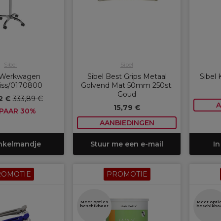
Sibel
Sibel
l Werkwagen
Sibel Best Grips Metaal
Sibel
tiss/0170800
Golvend Mat 50mm 250st.
Goud
2 €
333,89 €
A
15,79 €
PAAR 30%
AANBIEDINGEN
inkelmandje
Stuur me een e-mail
In
ROMOTIE
PROMOTIE
Meer opties
Meer opti
beschikbaar
beschikba