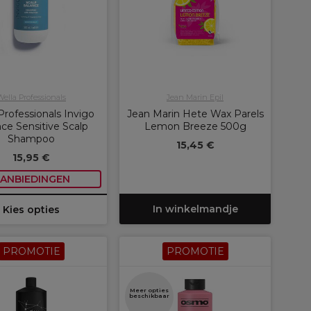
Wella Professionals
Jean Marin Epil
Professionals Invigo
Jean Marin Hete Wax Parels
ce Sensitive Scalp
Lemon Breeze 500g
Shampoo
15,45 €
15,95 €
ANBIEDINGEN
In winkelmandje
Kies opties
PROMOTIE
PROMOTIE
Meer opties
beschikbaar