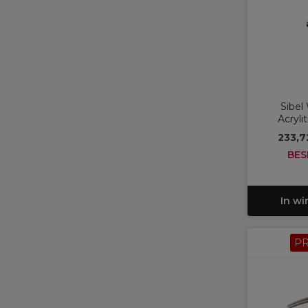
Sibe
Acryli
233,7
BES
In w
P