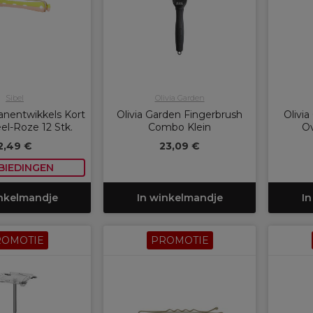
Sibel
Olivia Garden
anentwikkels Kort
Olivia Garden Fingerbrush
Olivi
l-Roze 12 Stk.
Combo Klein
Ov
2,49 €
23,09 €
BIEDINGEN
inkelmandje
In winkelmandje
In
ROMOTIE
PROMOTIE