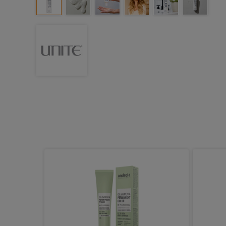
er Leave-
 ml