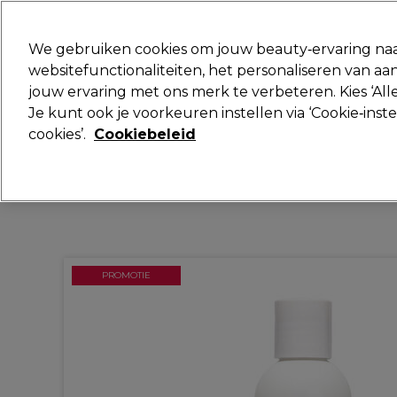
Klaar om je aan te melden voor
We gebruiken cookies om jouw beauty‑ervaring naa
websitefunctionaliteiten, het personaliseren van 
jouw ervaring met ons merk te verbeteren. Kies ‘Alle
Merken
Deals
Haar
Elektra
Je kunt ook je voorkeuren instellen via ‘Cookie‑inst
cookies’.
Cookiebeleid
Volgende dag geleverd*
Na verzending, maandag t/m vrijdag
PROMOTIE