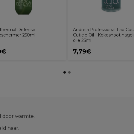
Thermal Defense
Andreia Professional Lab Co
eschermer 250ml
Cuticle Oil - Kokosnoot nage
olie 25ml
9€
7,79€
d door warmte.
ld haar.