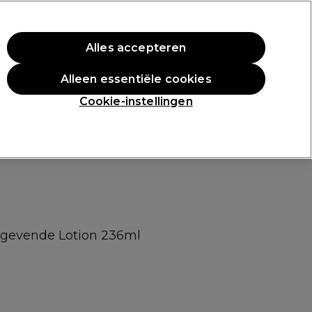
rste aankoop.
*Voorw. van toep.
Alles accepteren
Aanmelden
Alleen essentiële cookies
n
Inspiratie
Professionele Awards
Cookie-instellingen
gevende Lotion 236ml