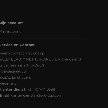
Mijn account
Mijn account
Service en Contact
Neem contact met ons op
SALLY BEAUTY NETHERLANDS B.V. (handelend
onder de naam “Pro-Duo”)
Hurksestraat 60,
5652AL Eindhoven,
Nederland
Klantendienst:
+31 40 744 0598
Email:
klantendienst.nl@pro-duo.com