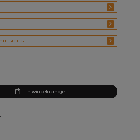
CODE RET15
In winkelmandje
t