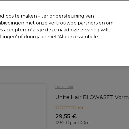
-15 %
? Word lid van
Pro-Duo Prestige
en gebruik
RET15
op je ee
dloos te maken – ter ondersteuning van
aanbiedingen met onze vertrouwde partners en om
Zoeken
s accepteren’ als je deze naadloze ervaring wilt.
Beauty
Salon interieur
Mannen
Vegan
Nieuwe producte
ellingen’ of doorgaan met ‘Alleen essentiële
Gratis Retourneren
Gratis bezorging vanaf slechts €40
Haar
Styling
Hittebescherming
UNITE Hair
Unite Hair BLOW&SET Vorm
(
0
)
29,55 €
12.52 € per 100ml