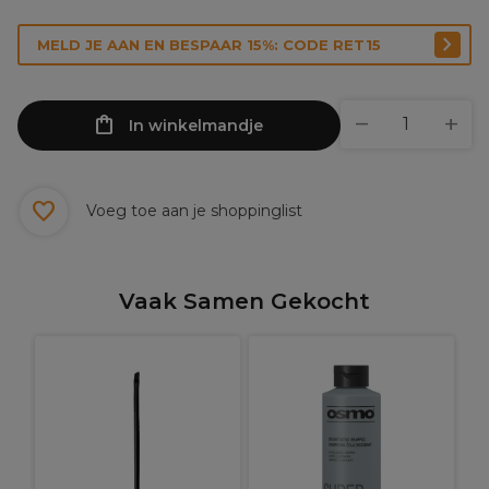
MELD JE AAN EN BESPAAR 15%: CODE RET15
In winkelmandje
Voeg toe aan je shoppinglist
Vaak Samen Gekocht
C
e
T
l