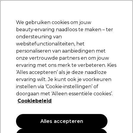
Klaar om je aan te melden voor
-15 %
? Word lid van
Pro-Duo Prestige
en gebruik
RET15
op je eerste aankoop.
*Voorw. van toep.
We gebruiken cookies om jouw
Aanmelden
beauty‑ervaring naadloos te maken – ter
ondersteuning van
Merken
Deals
Haar
Elektra
Beauty
Salon interieur
websitefunctionaliteiten, het
Volgende dag geleverd*
personaliseren van aanbiedingen met
Na verzending, maandag t/m vrijdag
onze vertrouwde partners en om jouw
ervaring met ons merk te verbeteren. Kies
Aromatruth
‘Alles accepteren’ als je deze naadloze
ervaring wilt. Je kunt ook je voorkeuren
Aromatruth Essentiële Olie Citroen 10ml
instellen via ‘Cookie‑instellingen’ of
(
0
)
doorgaan met ‘Alleen essentiële cookies’.
7,49 €
Cookiebeleid
EXCLUSIEF
Alles accepteren