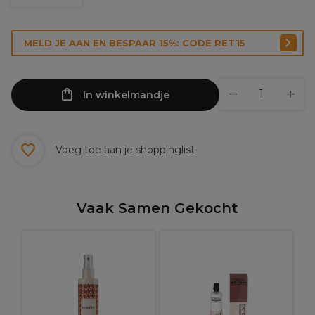
MELD JE AAN EN BESPAAR 15%: CODE RET15
In winkelmandje
Voeg toe aan je shoppinglist
Vaak Samen Gekocht
W
e
C
l
h