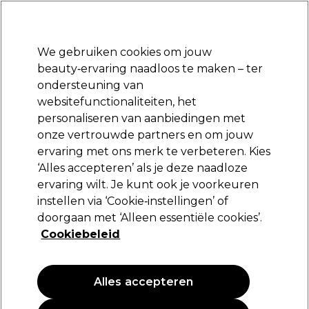
Klaar om je aan te melden voor
-15 %
? Word lid van
Pro-Duo Prestige
en gebruik
RET15
op je eerste aankoop.
*Voorw. van toep.
We gebruiken cookies om jouw
Aanmelden
beauty‑ervaring naadloos te maken – ter
ondersteuning van
Merken
Deals
Haar
Elektra
Beauty
Salon interieur
websitefunctionaliteiten, het
Volgende dag geleverd*
personaliseren van aanbiedingen met
Na verzending, maandag t/m vrijdag
onze vertrouwde partners en om jouw
ervaring met ons merk te verbeteren. Kies
Aromatruth
‘Alles accepteren’ als je deze naadloze
ervaring wilt. Je kunt ook je voorkeuren
Aromatruth Essentiële Olie Lavendel 50ml
instellen via ‘Cookie‑instellingen’ of
(
0
)
doorgaan met ‘Alleen essentiële cookies’.
24,45 €
Cookiebeleid
48.90 € per 100ml
Alles accepteren
EXCLUSIEF