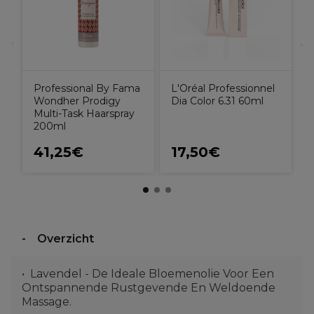
M
R
Professional By Fama
L'Oréal Professionnel
Wondher Prodigy
Dia Color 6.31 60ml
Multi-Task Haarspray
200ml
41,25€
17,50€
Overzicht
Lavendel - De Ideale Bloemenolie Voor Een
Ontspannende Rustgevende En Weldoende
Massage.