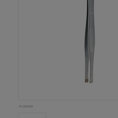
P028369