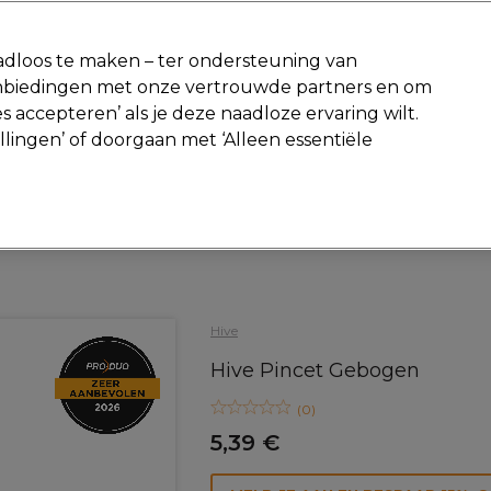
-15 %
? Word lid van
Pro-Duo Prestige
en gebruik
RET15
op je ee
dloos te maken – ter ondersteuning van
aanbiedingen met onze vertrouwde partners en om
Zoeken
s accepteren’ als je deze naadloze ervaring wilt.
Beauty
Salon interieur
Mannen
Vegan
Nieuwe producte
ellingen’ of doorgaan met ‘Alleen essentiële
Gratis Retourneren
Gratis bezorging vanaf slechts €40
Beauty
Epilation
Epilatietools
Hive
Hive Pincet Gebogen
(
0
)
5,39 €