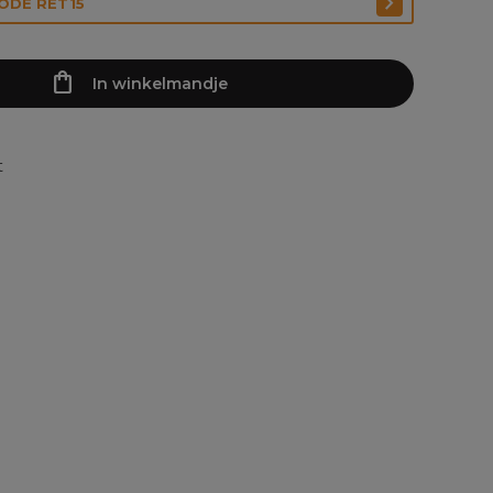
CODE RET15
In winkelmandje
t