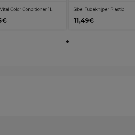
ital Color Conditioner 1L
Sibel Tubeknijper Plastic
5€
11,49€