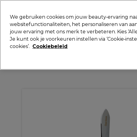
Klaar om je aan te melden voor
We gebruiken cookies om jouw beauty‑ervaring naa
websitefunctionaliteiten, het personaliseren van 
jouw ervaring met ons merk te verbeteren. Kies ‘Alle
Merken
Deals
Haar
Elektra
Je kunt ook je voorkeuren instellen via ‘Cookie‑inst
cookies’.
Cookiebeleid
Volgende dag geleverd*
Na verzending, maandag t/m vrijdag