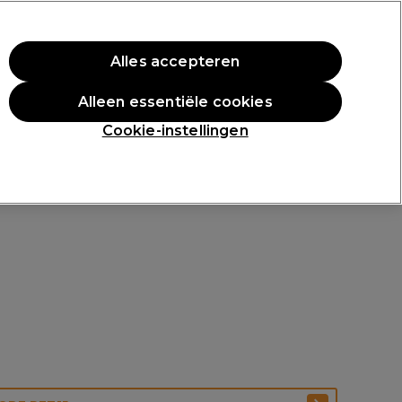
rste aankoop.
*Voorw. van toep.
Alles accepteren
Aanmelden
Alleen essentiële cookies
n
Inspiratie
Professionele Awards
Cookie-instellingen