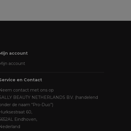
Mijn account
Mijn account
Service en Contact
Neem contact met ons op
SALLY BEAUTY NETHERLANDS B.V. (handelend
onder de naam “Pro-Duo”)
Hurksestraat 60,
5652AL Eindhoven,
Nederland