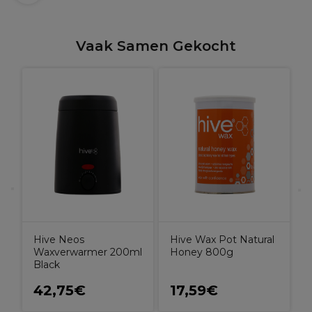
Vaak Samen Gekocht
g
H
C
Hive Neos
Hive Wax Pot Natural
Waxverwarmer 200ml
Honey 800g
Black
42,75€
17,59€