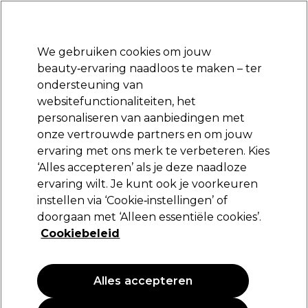
Klaar om je aan te melden voor
-15 %
? Word lid van
Pro-Duo Prestige
en gebruik
RET15
op je eerste aankoop.
*Voorw. van toep.
We gebruiken cookies om jouw
Aanmelden
beauty‑ervaring naadloos te maken – ter
ondersteuning van
Merken
Deals
Haar
Elektra
Beauty
Salon interieur
websitefunctionaliteiten, het
Volgende dag geleverd*
personaliseren van aanbiedingen met
Na verzending, maandag t/m vrijdag
onze vertrouwde partners en om jouw
ervaring met ons merk te verbeteren. Kies
Hive
‘Alles accepteren’ als je deze naadloze
ervaring wilt. Je kunt ook je voorkeuren
Hive Wax Parels Rose 700g
instellen via ‘Cookie‑instellingen’ of
(
7
)
doorgaan met ‘Alleen essentiële cookies’.
32,39 €
Cookiebeleid
4.63 € per 100g
Alles accepteren
PROMOTIE