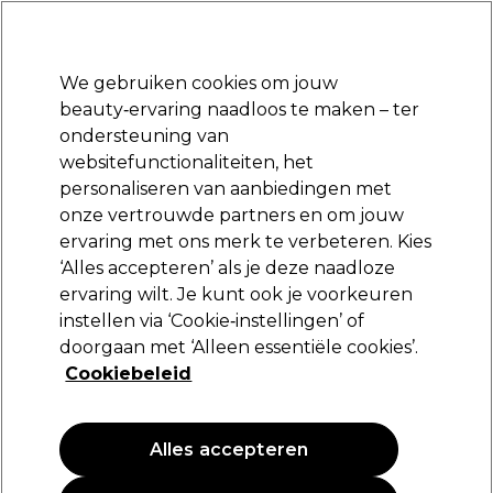
Klaar om je aan te melden voor
-15 %
? Word lid van
Pro-Duo Prestige
en gebruik
RET15
op je eerste aankoop.
*Voorw. van toep.
We gebruiken cookies om jouw
Aanmelden
beauty‑ervaring naadloos te maken – ter
ondersteuning van
Merken
Deals
Haar
Elektra
Beauty
Salon interieur
websitefunctionaliteiten, het
Volgende dag geleverd*
personaliseren van aanbiedingen met
Na verzending, maandag t/m vrijdag
onze vertrouwde partners en om jouw
ervaring met ons merk te verbeteren. Kies
Aromatruth
‘Alles accepteren’ als je deze naadloze
ervaring wilt. Je kunt ook je voorkeuren
Aromatruth Gelaat - Verjongende
Behandeling 100ml
instellen via ‘Cookie‑instellingen’ of
doorgaan met ‘Alleen essentiële cookies’.
(
0
)
Cookiebeleid
13,79 €
13.79 € per 100ml
Alles accepteren
EXCLUSIEF