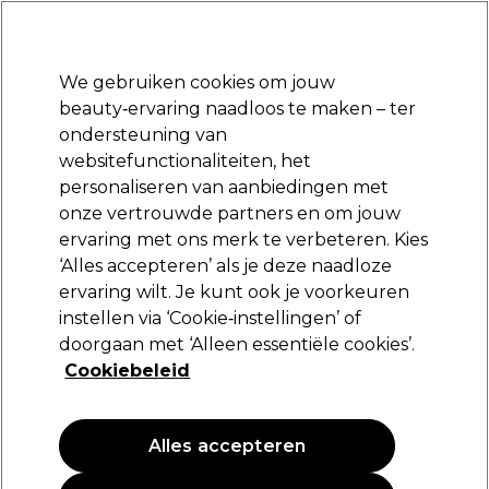
Klaar om je aan te melden voor
-15 %
? Word lid van
Pro-Duo Prestige
en gebruik
RET15
op je eerste aankoop.
*Voorw. van toep.
We gebruiken cookies om jouw
Aanmelden
beauty‑ervaring naadloos te maken – ter
ondersteuning van
Merken
Deals
Haar
Elektra
Beauty
Salon interieur
websitefunctionaliteiten, het
Volgende dag geleverd*
personaliseren van aanbiedingen met
Na verzending, maandag t/m vrijdag
onze vertrouwde partners en om jouw
ervaring met ons merk te verbeteren. Kies
SKINTRUTH
‘Alles accepteren’ als je deze naadloze
ervaring wilt. Je kunt ook je voorkeuren
SKINTRUTH Het aanvullen van de hand
masker 150ml
instellen via ‘Cookie‑instellingen’ of
doorgaan met ‘Alleen essentiële cookies’.
(
0
)
Cookiebeleid
6,95 €
4.63 € per 100ml
Alles accepteren
PROMOTIE