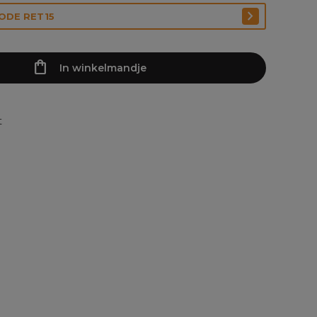
CODE RET15
In winkelmandje
t