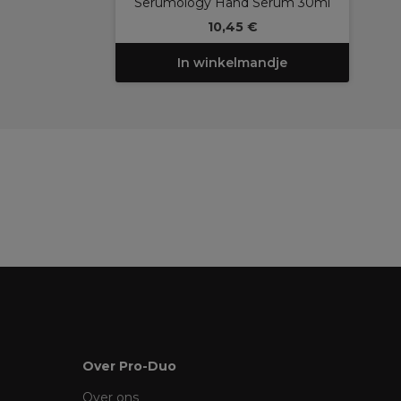
Serumology Hand Serum 30ml
10,45 €
In winkelmandje
Over Pro-Duo
Over ons