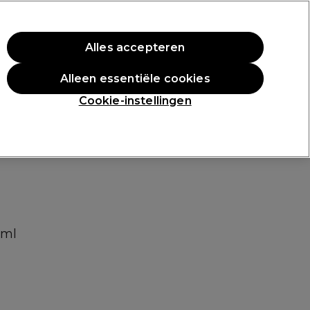
rste aankoop.
*Voorw. van toep.
Alles accepteren
Aanmelden
Alleen essentiële cookies
n
Inspiratie
Professionele Awards
Cookie-instellingen
0ml