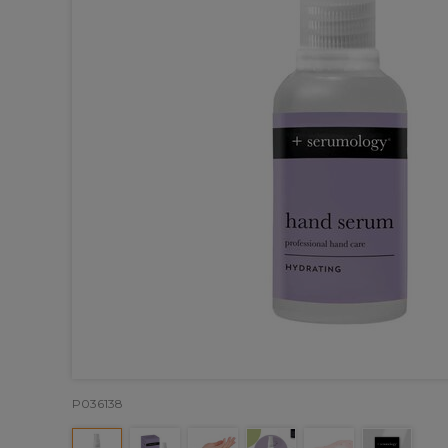
P036138