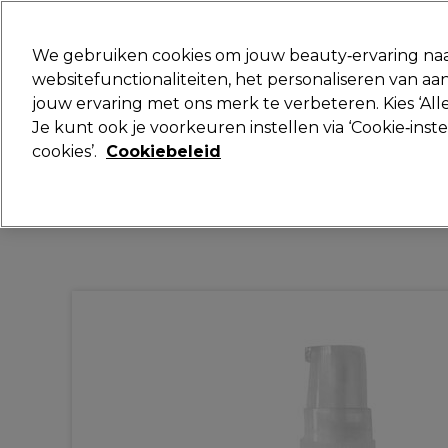
Klaar om je aan te melden voor
We gebruiken cookies om jouw beauty‑ervaring naa
websitefunctionaliteiten, het personaliseren van 
jouw ervaring met ons merk te verbeteren. Kies ‘Alle
Merken
Deals
Haar
Elektra
Je kunt ook je voorkeuren instellen via ‘Cookie‑inst
cookies’.
Cookiebeleid
Volgende dag geleverd*
Na verzending, maandag t/m vrijdag