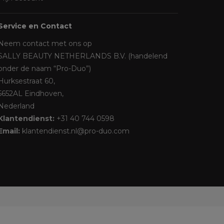
Service en Contact
Neem contact met ons op
SALLY BEAUTY NETHERLANDS B.V. (handelend
onder de naam “Pro-Duo”)
Hurksestraat 60,
5652AL Eindhoven,
Nederland
Klantendienst:
+31 40 744 0598
Email:
klantendienst.nl@pro-duo.com