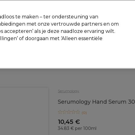
-15 %
? Word lid van
Pro-Duo Prestige
en gebruik
RET15
op je ee
dloos te maken – ter ondersteuning van
aanbiedingen met onze vertrouwde partners en om
Zoeken
s accepteren’ als je deze naadloze ervaring wilt.
Beauty
Salon interieur
Mannen
Vegan
Nieuwe producte
ellingen’ of doorgaan met ‘Alleen essentiële
Gratis Retourneren
Gratis bezorging vanaf slechts €40
Beauty
Hand- & voetverzorging
Serumology
Serumology Hand Serum 3
(
0
)
10,45 €
34.83 € per 100ml