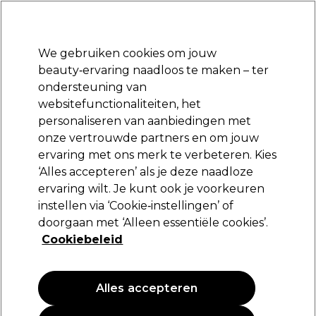
Klaar om je aan te melden voor
-15 %
? Word lid van
Pro-Duo Prestige
en gebruik
RET15
op je eerste aankoop.
*Voorw. van toep.
We gebruiken cookies om jouw
Aanmelden
beauty‑ervaring naadloos te maken – ter
ondersteuning van
Merken
Deals
Haar
Elektra
Beauty
Salon interieur
websitefunctionaliteiten, het
Volgende dag geleverd*
personaliseren van aanbiedingen met
Na verzending, maandag t/m vrijdag
onze vertrouwde partners en om jouw
ervaring met ons merk te verbeteren. Kies
SKINTRUTH
‘Alles accepteren’ als je deze naadloze
ervaring wilt. Je kunt ook je voorkeuren
SKINTRUTH Cuticula massage créme 100ml
instellen via ‘Cookie‑instellingen’ of
(
0
)
doorgaan met ‘Alleen essentiële cookies’.
7,69 €
Cookiebeleid
7.69 € per 100ml
Alles accepteren
PROMOTIE