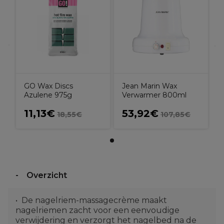
GO Wax Discs
Jean Marin Wax
Azulene 975g
Verwarmer 800ml
11,13€
53,92€
18,55€
107,85€
Overzicht
De nagelriem-massagecrème maakt
nagelriemen zacht voor een eenvoudige
verwijdering en verzorgt het nagelbed na de