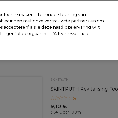
-15 %
? Word lid van
Pro-Duo Prestige
en gebruik
RET15
op je ee
dloos te maken – ter ondersteuning van
aanbiedingen met onze vertrouwde partners en om
Zoeken
s accepteren’ als je deze naadloze ervaring wilt.
Beauty
Salon interieur
Mannen
Vegan
Nieuwe producte
ellingen’ of doorgaan met ‘Alleen essentiële
Gratis Retourneren
Gratis bezorging vanaf slechts €40
Beauty
Hand- & voetverzorging
SKINTRUTH
SKINTRUTH Revitalising Foo
(
0
)
9,10 €
3.64 € per 100ml