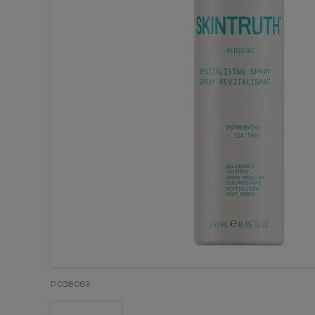
P038089