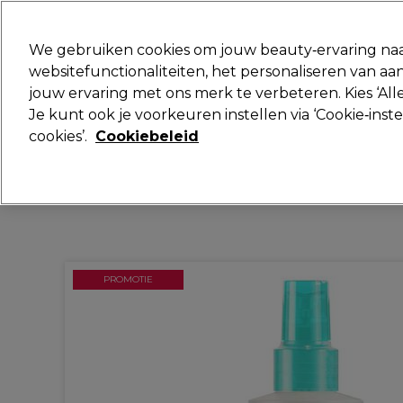
Klaar om je aan te melden voor
We gebruiken cookies om jouw beauty‑ervaring naa
websitefunctionaliteiten, het personaliseren van 
jouw ervaring met ons merk te verbeteren. Kies ‘Alle
Merken
Deals
Haar
Elektra
Je kunt ook je voorkeuren instellen via ‘Cookie‑inst
cookies’.
Cookiebeleid
Volgende dag geleverd*
Na verzending, maandag t/m vrijdag
PROMOTIE