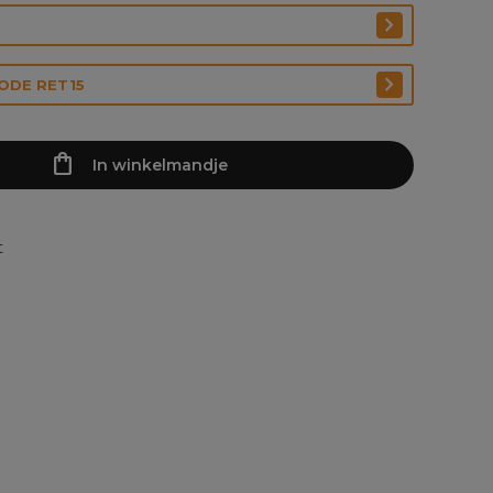
CODE RET15
In winkelmandje
t