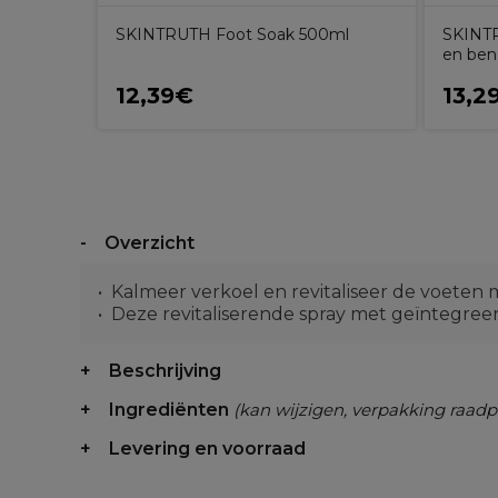
SKINTRUTH Foot Soak 500ml
SKINTR
en ben
12,39€
13,2
Overzicht
Kalmeer verkoel en revitaliseer de voete
Deze revitaliserende spray met geïntegree
Beschrijving
Ingrediënten
(kan wijzigen, verpakking raadp
Levering en voorraad