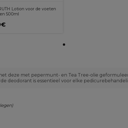
UTH Lotion voor de voeten
en 500ml
9€
n met deze met pepermunt- en Tea Tree-olie geformulee
rde deodorant is essentieel voor elke pedicurebehandel
legen)