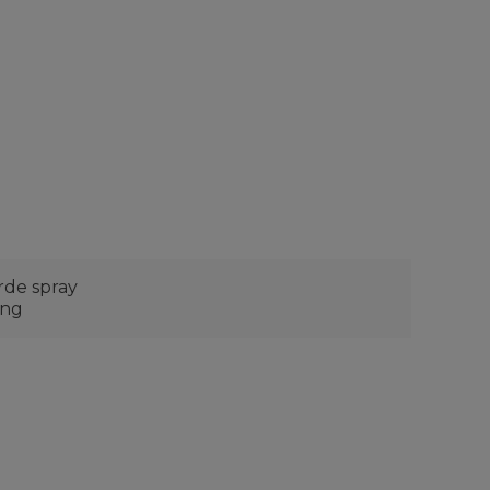
rde spray
ing