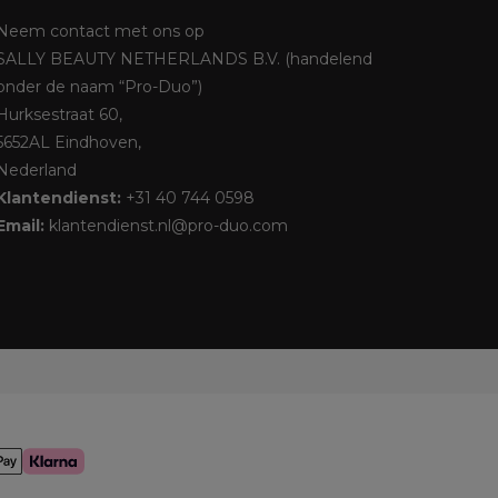
Neem contact met ons op
SALLY BEAUTY NETHERLANDS B.V. (handelend
onder de naam “Pro-Duo”)
Hurksestraat 60,
5652AL Eindhoven,
Nederland
Klantendienst:
+31 40 744 0598
Email:
klantendienst.nl@pro-duo.com