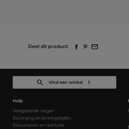
Deel dit product:
Vind een winkel
Hulp
Veelgestelde vragen
Bezorging en leveringstijden
Retourneren en restitutie