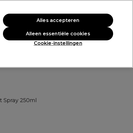
rste aankoop.
*Voorw. van toep.
Alles accepteren
Aanmelden
Alleen essentiële cookies
n
Inspiratie
Professionele Awards
Cookie-instellingen
t Spray 250ml