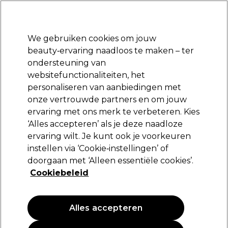
Klaar om je aan te melden voor
-15 %
? Word lid van
Pro-Duo Prestige
en gebruik
RET15
op je eerste aankoop.
*Voorw. van toep.
We gebruiken cookies om jouw
Aanmelden
beauty‑ervaring naadloos te maken – ter
ondersteuning van
Merken
Deals
Haar
Elektra
Beauty
Salon interieur
websitefunctionaliteiten, het
Volgende dag geleverd*
personaliseren van aanbiedingen met
Na verzending, maandag t/m vrijdag
onze vertrouwde partners en om jouw
ervaring met ons merk te verbeteren. Kies
Jean Marin Make-Up
‘Alles accepteren’ als je deze naadloze
ervaring wilt. Je kunt ook je voorkeuren
Jean Marin Blush Kwast
instellen via ‘Cookie‑instellingen’ of
(
1
)
doorgaan met ‘Alleen essentiële cookies’.
20,35 €
Cookiebeleid
PROMOTIE
Alles accepteren