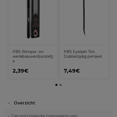
P
S
PBS Wimper- en
PBS Eyelash Tint
wenkbrauwenborsteltj
Dubbelzijdig penseel
e
2,39€
7,49€
Overzicht
Gecontroleerde toepassing van