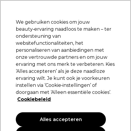
Klaar om je aan te melden voor
-15 %
? Word lid van
Pro-Duo Prestige
en gebruik
RET15
op je eerste aankoop.
*Voorw. van toep.
We gebruiken cookies om jouw
Aanmelden
beauty‑ervaring naadloos te maken – ter
ondersteuning van
Merken
Deals
Haar
Elektra
Beauty
Salon interieur
websitefunctionaliteiten, het
Volgende dag geleverd*
personaliseren van aanbiedingen met
Na verzending, maandag t/m vrijdag
onze vertrouwde partners en om jouw
ervaring met ons merk te verbeteren. Kies
ASP
‘Alles accepteren’ als je deze naadloze
ervaring wilt. Je kunt ook je voorkeuren
ASP Nagelvijl Wood 180 10 st
instellen via ‘Cookie‑instellingen’ of
(
0
)
doorgaan met ‘Alleen essentiële cookies’.
9,69 €
Cookiebeleid
Alles accepteren