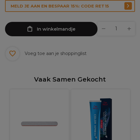
MELD JE AAN EN BESPAAR 15%: CODE RET15
In winkelmandje
Voeg toe aan je shoppinglist
Vaak Samen Gekocht
C