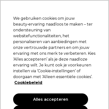
Klaar om je aan te melden voor
-15 %
? Word lid van
Pro-Duo Prestige
en gebruik
RET15
op je eerste aankoop.
*Voorw. van toep.
We gebruiken cookies om jouw
Aanmelden
beauty‑ervaring naadloos te maken – ter
ondersteuning van
Merken
Deals
Haar
Elektra
Beauty
Salon interieur
websitefunctionaliteiten, het
Volgende dag geleverd*
personaliseren van aanbiedingen met
Na verzending, maandag t/m vrijdag
onze vertrouwde partners en om jouw
ervaring met ons merk te verbeteren. Kies
ASP
‘Alles accepteren’ als je deze naadloze
ervaring wilt. Je kunt ook je voorkeuren
ASP Nagelvijl Zebra 180/180 12 st
instellen via ‘Cookie‑instellingen’ of
(
1
)
doorgaan met ‘Alleen essentiële cookies’.
19,25 €
Cookiebeleid
Alles accepteren