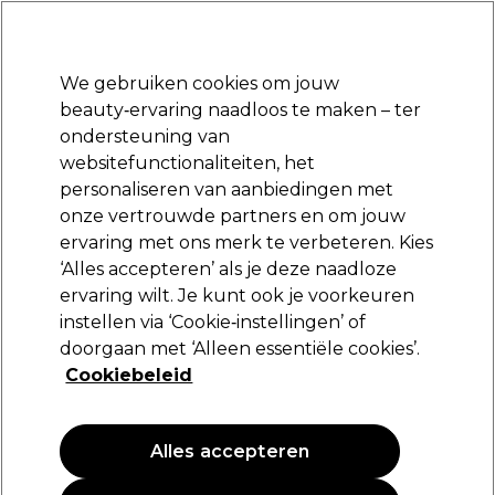
Klaar om je aan te melden voor
-15 %
? Word lid van
Pro-Duo Prestige
en gebruik
RET15
op je eerste aankoop.
*Voorw. van toep.
We gebruiken cookies om jouw
Aanmelden
beauty‑ervaring naadloos te maken – ter
ondersteuning van
Merken
Deals
Haar
Elektra
Beauty
Salon interieur
websitefunctionaliteiten, het
Volgende dag geleverd*
personaliseren van aanbiedingen met
Na verzending, maandag t/m vrijdag
onze vertrouwde partners en om jouw
ervaring met ons merk te verbeteren. Kies
Wahl
‘Alles accepteren’ als je deze naadloze
ervaring wilt. Je kunt ook je voorkeuren
Wahl Opzetkam Nr.1 (3 mm) Zwart
instellen via ‘Cookie‑instellingen’ of
(
0
)
doorgaan met ‘Alleen essentiële cookies’.
3,95 €
Cookiebeleid
Alles accepteren