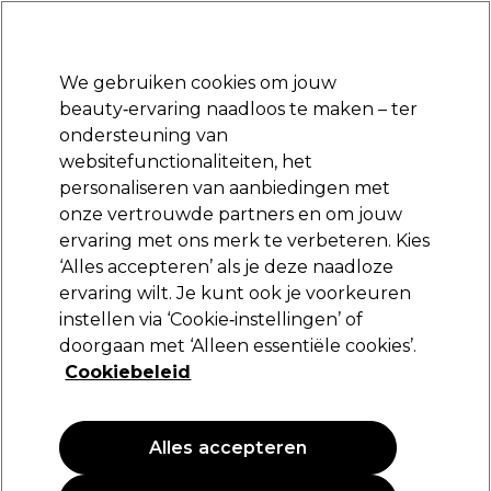
Klaar om je aan te melden voor
-15 %
? Word lid van
Pro-Duo Prestige
en gebruik
RET15
op je eerste aankoop.
*Voorw. van toep.
We gebruiken cookies om jouw
Aanmelden
beauty‑ervaring naadloos te maken – ter
ondersteuning van
Merken
Deals
Haar
Elektra
Beauty
Salon interieur
websitefunctionaliteiten, het
Volgende dag geleverd*
personaliseren van aanbiedingen met
Na verzending, maandag t/m vrijdag
onze vertrouwde partners en om jouw
ervaring met ons merk te verbeteren. Kies
Wahl
‘Alles accepteren’ als je deze naadloze
ervaring wilt. Je kunt ook je voorkeuren
Wahl Opzetkam Nr.2 (6 mm) Zwart
instellen via ‘Cookie‑instellingen’ of
(
0
)
doorgaan met ‘Alleen essentiële cookies’.
3,95 €
Cookiebeleid
Alles accepteren