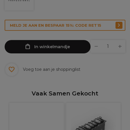
MELD JE AAN EN BESPAAR 15%: CODE RET15
In winkelmandje
Voeg toe aan je shoppinglist
Vaak Samen Gekocht
b
W