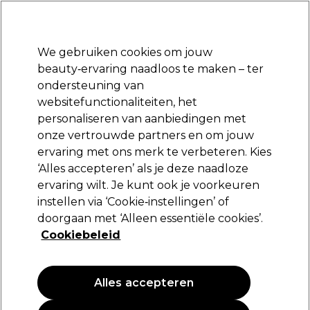
Klaar om je aan te melden voor
-15 %
? Word lid van
Pro-Duo Prestige
en gebruik
RET15
op je eerste aankoop.
*Voorw. van toep.
We gebruiken cookies om jouw
Aanmelden
beauty‑ervaring naadloos te maken – ter
ondersteuning van
Merken
Deals
Haar
Elektra
Beauty
Salon interieur
websitefunctionaliteiten, het
Volgende dag geleverd*
personaliseren van aanbiedingen met
Na verzending, maandag t/m vrijdag
onze vertrouwde partners en om jouw
ervaring met ons merk te verbeteren. Kies
Wahl
‘Alles accepteren’ als je deze naadloze
ervaring wilt. Je kunt ook je voorkeuren
Wahl Tondeuse Opzetkammen Set 3-25mm
instellen via ‘Cookie‑instellingen’ of
(
0
)
doorgaan met ‘Alleen essentiële cookies’.
21,95 €
Cookiebeleid
Alles accepteren