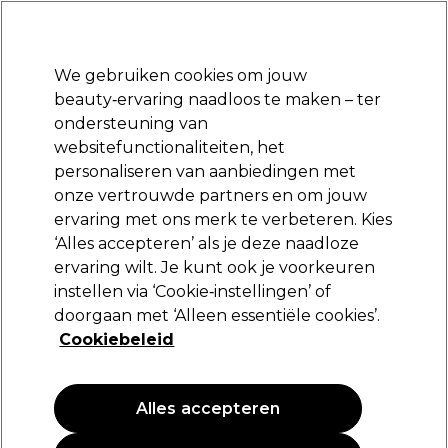
Klaar om je aan te melden voor
-15 %
? Word lid van
Pro-Duo Prestige
en gebruik
RET15
op je eerste aankoop.
*Voorw. van toep.
We gebruiken cookies om jouw
Aanmelden
beauty‑ervaring naadloos te maken – ter
ondersteuning van
Merken
Deals
Haar
Elektra
Beauty
Salon interieur
websitefunctionaliteiten, het
Volgende dag geleverd*
personaliseren van aanbiedingen met
Na verzending, maandag t/m vrijdag
onze vertrouwde partners en om jouw
ervaring met ons merk te verbeteren. Kies
Jean Marin Nails
‘Alles accepteren’ als je deze naadloze
ervaring wilt. Je kunt ook je voorkeuren
Jean Marin Lamp 9W Voor UV Lamp
instellen via ‘Cookie‑instellingen’ of
(
0
)
doorgaan met ‘Alleen essentiële cookies’.
11,05 €
Cookiebeleid
Alles accepteren