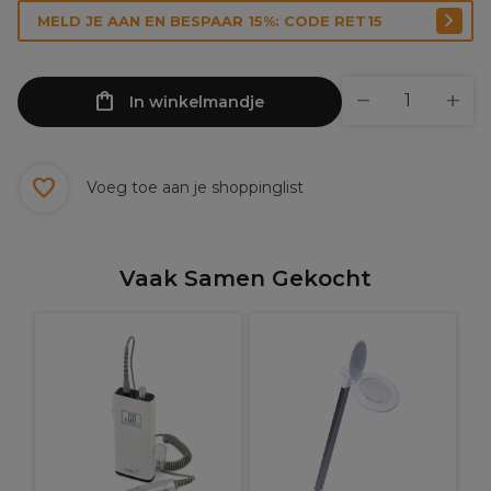
MELD JE AAN EN BESPAAR 15%: CODE RET15
In winkelmandje
Voeg toe aan je shoppinglist
Vaak Samen Gekocht
L
O