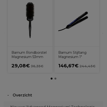
p
Barnum Rondborstel
Barnum Stijltang
Magnesium 53mm
Magnesium 1"
29,08€
146,67€
36,35€
244,45€
Overzicht