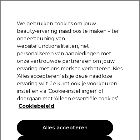
Klaar om je aan te melden voor
-15 %
? Word lid van
Pro-Duo Prestige
en gebruik
RET15
op je eerste aankoop.
*Voorw. van toep.
We gebruiken cookies om jouw
Aanmelden
beauty‑ervaring naadloos te maken – ter
ondersteuning van
Merken
Deals
Haar
Elektra
Beauty
Salon interieur
websitefunctionaliteiten, het
Volgende dag geleverd*
personaliseren van aanbiedingen met
Na verzending, maandag t/m vrijdag
onze vertrouwde partners en om jouw
ervaring met ons merk te verbeteren. Kies
Barnum
‘Alles accepteren’ als je deze naadloze
ervaring wilt. Je kunt ook je voorkeuren
Barnum Magnesium Straightener 1.5"
instellen via ‘Cookie‑instellingen’ of
(
1
)
doorgaan met ‘Alleen essentiële cookies’.
146,91 €
Cookiebeleid
244,85 €
PROMOTIE
Alles accepteren