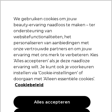
Klaar om je aan te melden voor
-15 %
? Word lid van
Pro-Duo Prestige
en gebruik
RET15
op je eerste aankoop.
*Voorw. van toep.
We gebruiken cookies om jouw
Aanmelden
beauty‑ervaring naadloos te maken – ter
ondersteuning van
Merken
Deals
Haar
Elektra
Beauty
Salon interieur
websitefunctionaliteiten, het
Volgende dag geleverd*
personaliseren van aanbiedingen met
Na verzending, maandag t/m vrijdag
onze vertrouwde partners en om jouw
ervaring met ons merk te verbeteren. Kies
Colour Undo
‘Alles accepteren’ als je deze naadloze
ervaring wilt. Je kunt ook je voorkeuren
Colour Undo Color Remover 3 Application Kit
instellen via ‘Cookie‑instellingen’ of
(
3
)
doorgaan met ‘Alleen essentiële cookies’.
47,75 €
Cookiebeleid
PROMOTIE
EXCLUSIEF
Alles accepteren