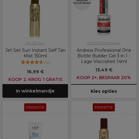
kleuren
beschikbaar
Jet Set Sun
Andreia Professional
Jet Set Sun Instant Self Tan
Andreia Professional One
Mist 150ml
Bottle Builder Gel 3 in 1 -
Lage Viscositeit 14ml
(
12
)
13,49 €
16,99 €
KOOP 2+, BESPAAR 20%
KOOP 2, KRIJG 1 GRATIS
In winkelmandje
Kies opties
PROMOTIE
PROMOTIE