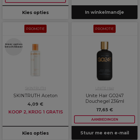
In winkelmandje
Kies opties
PROMOTIE
PROMOTIE
Meer opties
beschikbaar
SKINTRUTH
UNITE Hair
SKINTRUTH Aceton
Unite Hair GO247
Douchegel 236ml
4,09 €
17,65 €
KOOP 2, KRIJG 1 GRATIS
AANBIEDINGEN
Stuur me een e-mail
Kies opties