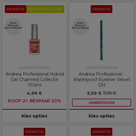
PROMOTIE
NIEUW & EXCLUSIEF
PROMOTIE
Meer
Meer
kleuren
kleuren
beschikbaar
beschikbaar
Andreia Professional
Andreia Professional
Andreia Professional Hybrid
Andreia Professional -
Gel Charmed Collectie
Waterproof Eyeliner Velvet
10.5ml
12H
4,99 €
5,59 €
7,99 €
KOOP 2+, BESPAAR 20%
AANBIEDINGEN
Kies opties
Kies opties
PROMOTIE
PROMOTIE