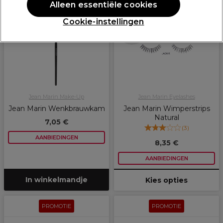
PROMOTIE
PROMOTIE
Alleen essentiële cookies
Cookie-instellingen
Meer opties
beschikbaar
Jean Marin Make-Up
Jean Marin Eyelashes
Jean Marin Wenkbrauwkam
Jean Marin Wimperstrips
Natural
7,05 €
(
3
)
AANBIEDINGEN
8,35 €
AANBIEDINGEN
In winkelmandje
Kies opties
PROMOTIE
PROMOTIE