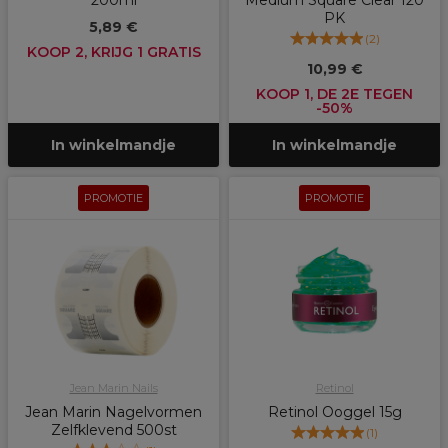
200ml
Medium Square Clear 120
PK
5,89 €
(
2
)
KOOP 2, KRIJG 1 GRATIS
10,99 €
KOOP 1, DE 2E TEGEN
-50%
In winkelmandje
In winkelmandje
PROMOTIE
PROMOTIE
Jean Marin Nails
Retinol
Jean Marin Nagelvormen
Retinol Ooggel 15g
Zelfklevend 500st
(
1
)