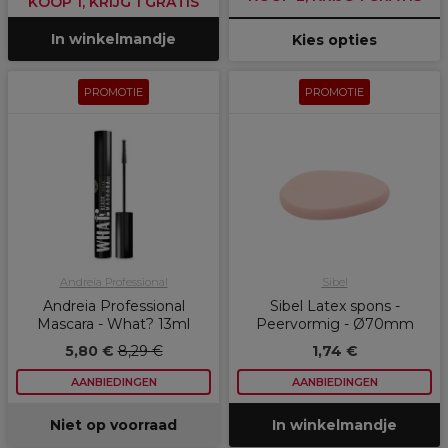
KOOP 1, KRIJG 1 GRATIS
In winkelmandje
Kies opties
PROMOTIE
PROMOTIE
Andreia Professional
Sibel
Andreia Professional
Sibel Latex spons -
Mascara - What? 13ml
Peervormig - Ø70mm
5,80 €
8,29 €
1,74 €
AANBIEDINGEN
AANBIEDINGEN
Niet op voorraad
In winkelmandje