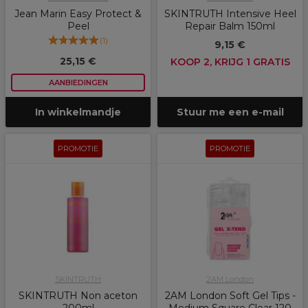
Jean Marin Easy Protect &
SKINTRUTH Intensive Heel
Peel
Repair Balm 150ml
(
1
)
9,15 €
25,15 €
KOOP 2, KRIJG 1 GRATIS
AANBIEDINGEN
In winkelmandje
Stuur me een e-mail
PROMOTIE
PROMOTIE
SKINTRUTH
2AM London
SKINTRUTH Non aceton
2AM London Soft Gel Tips -