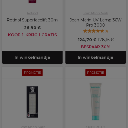
Retinol
Jean Marin Nails
Retinol Superfacelift 30ml
Jean Marin UV Lamp 36W
Pro 3000
26,90 €
(
1
)
KOOP 1, KRIJG 1 GRATIS
124,70 €
178,15 €
BESPAAR 30%
In winkelmandje
In winkelmandje
PROMOTIE
PROMOTIE
Jean Marin Nails
SKINTRUTH