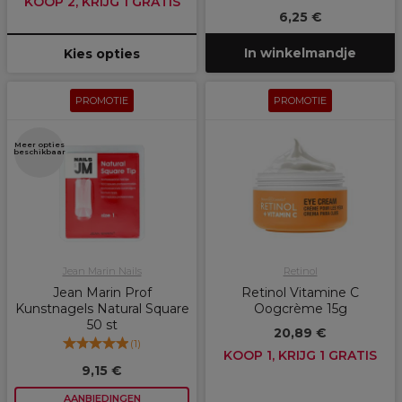
KOOP 2, KRIJG 1 GRATIS
6,25 €
In winkelmandje
Kies opties
PROMOTIE
PROMOTIE
Meer opties
beschikbaar
Jean Marin Nails
Retinol
Jean Marin Prof
Retinol Vitamine C
Kunstnagels Natural Square
Oogcrème 15g
50 st
20,89 €
(
1
)
KOOP 1, KRIJG 1 GRATIS
9,15 €
AANBIEDINGEN