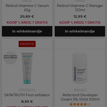
Retinol
Retinol
Retinol Vitamine C Serum
Retinol Vitamine C Reiniger
63g
120ml
20,89 €
12,99 €
KOOP 1, KRIJG 1 GRATIS
KOOP 1, KRIJG 1 GRATIS
In winkelmandje
In winkelmandje
PROMOTIE
Meer opties
beschikbaar
SKINTRUTH
Refectocil
SKINTRUTH Foot exfoliator
Refectocil Developer
Cream 3%-10Vol 100ml
8,95 €
(
5
)