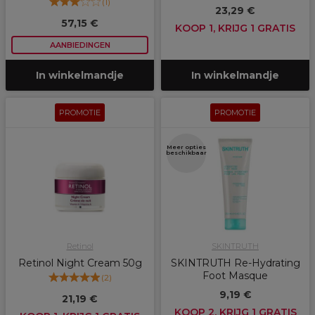
(
1
)
23,29 €
57,15 €
KOOP 1, KRIJG 1 GRATIS
AANBIEDINGEN
In winkelmandje
In winkelmandje
PROMOTIE
PROMOTIE
Meer opties
beschikbaar
Retinol
SKINTRUTH
Retinol Night Cream 50g
SKINTRUTH Re-Hydrating
Foot Masque
(
2
)
9,19 €
21,19 €
KOOP 2, KRIJG 1 GRATIS