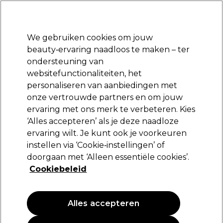
Klaar om je aan te melden voor
-15 %
? Word lid van
Pro-Duo Prestige
en gebruik
RET15
op je eerste aankoop.
*Voorw. van toep.
We gebruiken cookies om jouw
Aanmelden
beauty‑ervaring naadloos te maken – ter
ondersteuning van
Merken
Deals
Haar
Elektra
Beauty
Salon interieur
websitefunctionaliteiten, het
Volgende dag geleverd*
personaliseren van aanbiedingen met
Na verzending, maandag t/m vrijdag
onze vertrouwde partners en om jouw
Beauty Deals
Beauty
ervaring met ons merk te verbeteren. Kies
‘Alles accepteren’ als je deze naadloze
Beauty Deals
ervaring wilt. Je kunt ook je voorkeuren
instellen via ‘Cookie‑instellingen’ of
doorgaan met ‘Alleen essentiële cookies’.
Cookiebeleid
Filters
Sorteren op:
Relevantie
Alles accepteren