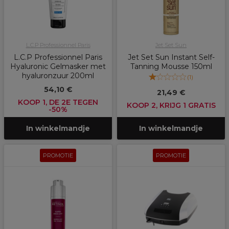
L.C.P Professionnel Paris
Jet Set Sun
L.C.P Professionnel Paris
Jet Set Sun Instant Self-
Hyaluronic Gelmasker met
Tanning Mousse 150ml
hyaluronzuur 200ml
(
1
)
54,10 €
21,49 €
KOOP 1, DE 2E TEGEN
KOOP 2, KRIJG 1 GRATIS
-50%
In winkelmandje
In winkelmandje
PROMOTIE
PROMOTIE