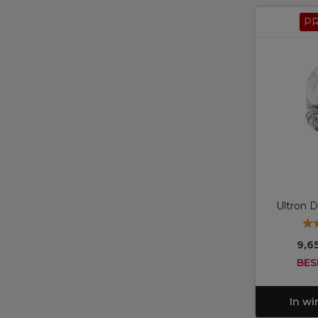
P
Ultron 
9,6
BES
In w