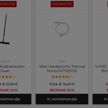
ROMOTIE
PROMOTIE
Sweepa
Sibel
 Rubberbezem
Sibel Handdouche Thermal
S-PRO 
Zwart
Mono/007923100
Bor
(
3
)
(
5
)
35 €
21,69 €
11,54 €
16,49 €
1
PAAR 20%
BESPAAR 30%
inkelmandje
In winkelmandje
In