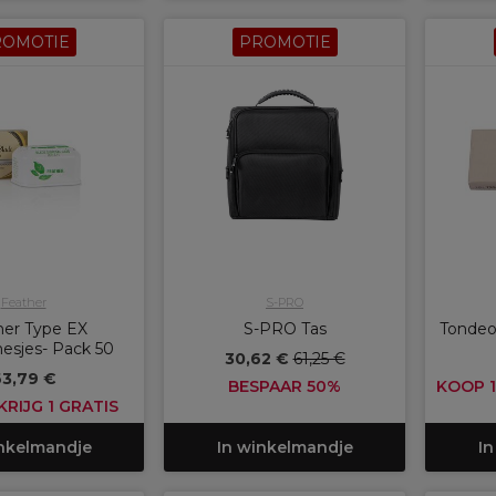
ROMOTIE
PROMOTIE
Feather
S-PRO
her Type EX
S-PRO Tas
Tondeo
esjes- Pack 50
30,62 €
61,25 €
3,79 €
BESPAAR 50%
KOOP 1
KRIJG 1 GRATIS
inkelmandje
In winkelmandje
In