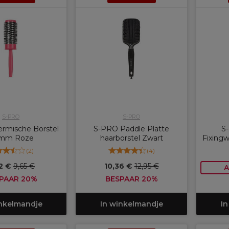
S-PRO
S-PRO
rmische Borstel
S-PRO Paddle Platte
S
mm Roze
haarborstel Zwart
Fixing
(
2
)
(
4
)
2 €
9,65 €
10,36 €
12,95 €
A
PAAR 20%
BESPAAR 20%
inkelmandje
In winkelmandje
In