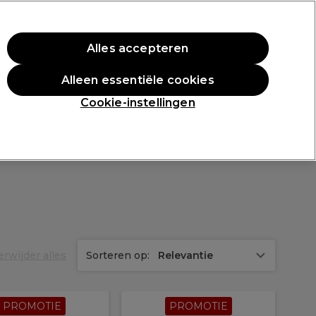
rste aankoop.
*Voorw. van toep.
Alles accepteren
Aanmelden
Alleen essentiële cookies
n
Inspiratie
Professionele Awards
Cookie-instellingen
erwijder alles
Sorteren op:
Relevantie
PROMOTIE
PROMOTIE