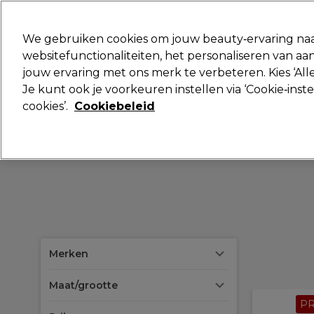
Klaar om je aan te melden voor
We gebruiken cookies om jouw beauty‑ervaring naa
websitefunctionaliteiten, het personaliseren van 
jouw ervaring met ons merk te verbeteren. Kies ‘Alle
Merken
Deals
Haar
Elektra
Je kunt ook je voorkeuren instellen via ‘Cookie‑inst
cookies’.
Cookiebeleid
Volgende dag geleverd*
Na verzending, maandag t/m vrijdag
Merken
Maat/grootte
P