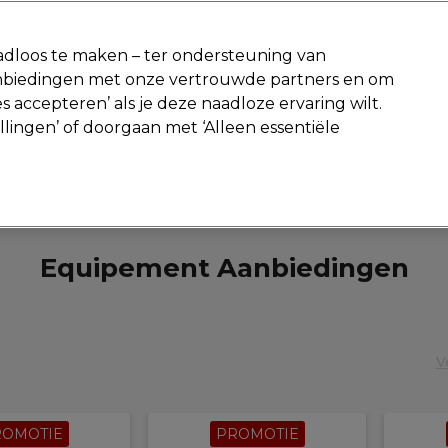
-15 %
? Word lid van
Pro-Duo Prestige
en gebruik
RET15
op je ee
dloos te maken – ter ondersteuning van
aanbiedingen met onze vertrouwde partners en om
Zoeken
s accepteren’ als je deze naadloze ervaring wilt.
Beauty
Salon interieur
Mannen
Vegan
Nieuwe producte
ellingen’ of doorgaan met ‘Alleen essentiële
Gratis Retourneren
Gratis bezorging vanaf slechts €40
Salon interieur
Salon Deals
Equipement Aanbiedingen
Equipement Aanbiedingen
V
ROMOTIE
PROMOTIE