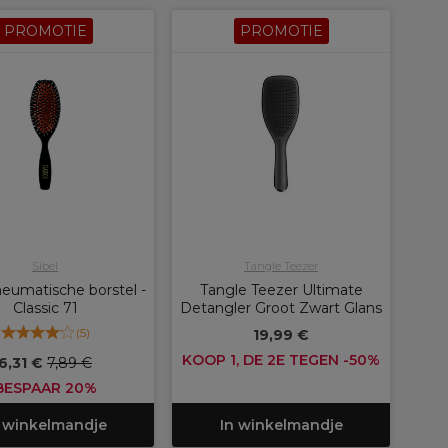
PROMOTIE
PROMOTIE
Sibel
Tangle Teezer
neumatische borstel -
Tangle Teezer Ultimate
Classic 71
Detangler Groot Zwart Glans
(
5
)
19,99 €
KOOP 1, DE 2E TEGEN -50%
6,31 €
7,89 €
BESPAAR 20%
 winkelmandje
In winkelmandje