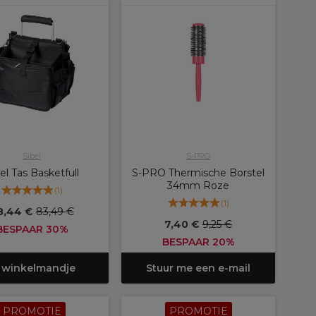
Sibel
S-PRO
el Tas Basketfull
S-PRO Thermische Borstel
34mm Roze
(
1
)
(
1
)
8,44 €
83,49 €
7,40 €
9,25 €
BESPAAR 30%
BESPAAR 20%
 winkelmandje
Stuur me een e-mail
PROMOTIE
PROMOTIE