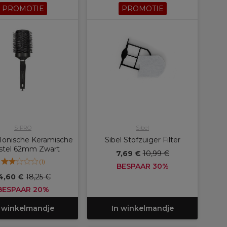
PROMOTIE
PROMOTIE
S-PRO
Sibel
Ionische Keramische
Sibel Stofzuiger Filter
stel 62mm Zwart
7,69 €
10,99 €
(
1
)
BESPAAR 30%
4,60 €
18,25 €
BESPAAR 20%
 winkelmandje
In winkelmandje