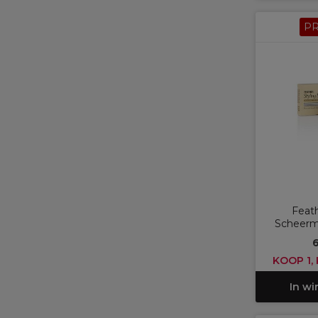
P
Feat
Scheerm
6
KOOP 1, 
In w