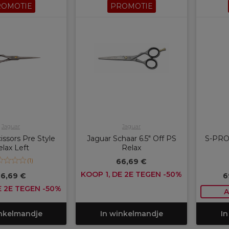
ROMOTIE
PROMOTIE
Jaguar
Jaguar
issors Pre Style
Jaguar Schaar 6.5" Off PS
S-PRO
lax Left
Relax
(
1
)
66,69 €
KOOP 1, DE 2E TEGEN -50%
6,69 €
6
E 2E TEGEN -50%
A
inkelmandje
In winkelmandje
In