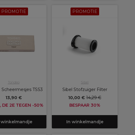
PROMOTIE
PROMOTIE
Tondeo
Sibel
 Scheermesjes TSS3
Sibel Stofzuiger Filter
13,90 €
10,00 €
14,29 €
, DE 2E TEGEN -50%
BESPAAR 30%
 winkelmandje
In winkelmandje