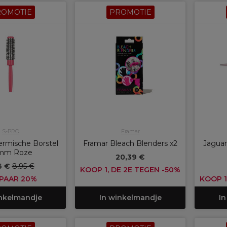
ROMOTIE
PROMOTIE
S-PRO
Framar
rmische Borstel
Framar Bleach Blenders x2
Jaguar
mm Roze
20,39 €
6 €
8,95 €
KOOP 1, DE 2E TEGEN -50%
PAAR 20%
KOOP 1
inkelmandje
In winkelmandje
In