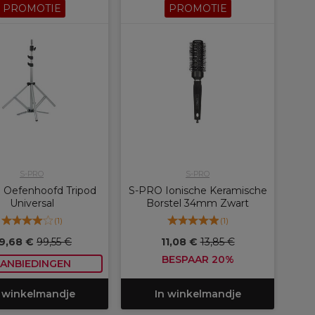
PROMOTIE
PROMOTIE
S-PRO
S-PRO
 Oefenhoofd Tripod
S-PRO Ionische Keramische
Universal
Borstel 34mm Zwart
(
1
)
(
1
)
9,68 €
99,55 €
11,08 €
13,85 €
BESPAAR 20%
ANBIEDINGEN
 winkelmandje
In winkelmandje