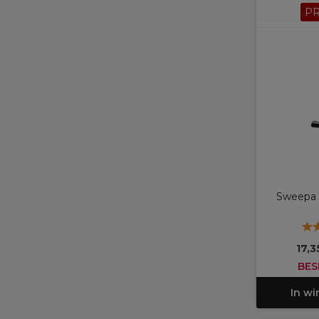
P
Sweepa
17,
BES
In w