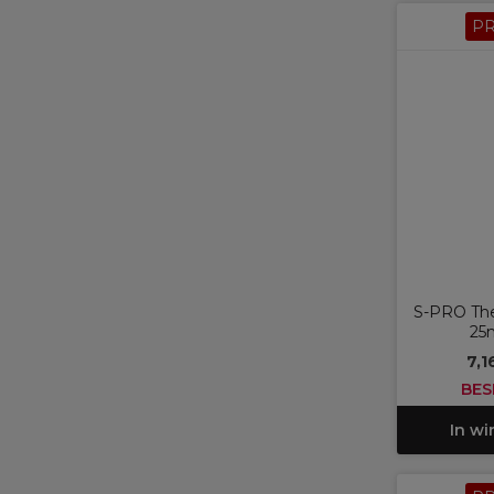
P
S-PRO The
25
7,1
BES
In w