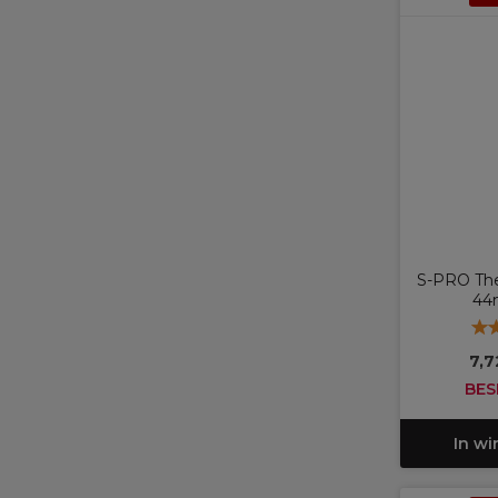
S-PRO The
44
7,7
BES
In w