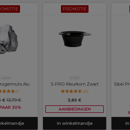
ROMOTIE
PROMOTIE
Ultron
S-PRO
Drogermuts Alu
S-PRO Kleurkom Zwart
Sibel P
(
1
)
(
25
)
5 €
13,79 €
3,85 €
PAAR 30%
AANBIEDINGEN
inkelmandje
In winkelmandje
In