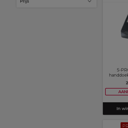
Prijs
S-PR
handdoek
AAN
In w
P