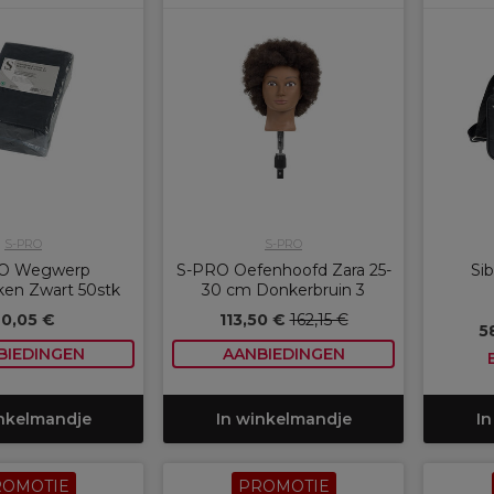
S-PRO
S-PRO
O Wegwerp
S-PRO Oefenhoofd Zara 25-
Sib
en Zwart 50stk
30 cm Donkerbruin 3
20,05 €
113,50 €
162,15 €
5
BIEDINGEN
AANBIEDINGEN
inkelmandje
In winkelmandje
In
ROMOTIE
PROMOTIE