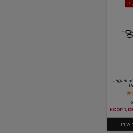
P
Jaguar Sc
Re
6
KOOP 1, D
In w